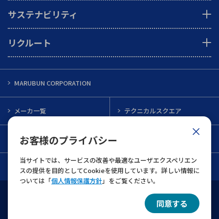
サステナビリティ
リクルート
MARUBUN CORPORATION
メーカ一覧
テクニカルスクエア
お客様のプライバシー
インフォメーション
メルマガ一覧
当サイトでは、サービスの改善や最適なユーザエクスペリエン
お問い合わせ
スの提供を目的としてCookieを使用しています。詳しい情報に
ついては「
個人情報保護方針
」をご覧ください。
ウェブサイト利用規約
個人情報保護について
同意する
© 2022 MARUBUN CORPORATION All Rights Reserved.