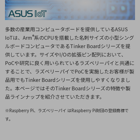
ICTソリューション
民生
組立・ロボティクス
医療
A
B
C
D
ロボティクス（AI）
品質管理・検査
E
F
G
H
多数の産業用コンピュータボードを提供しているASUS
I
J
K
L
データセンタ・クラウド
接着・接合
レーザー・光学部品
組込コンピュータ
®
IoTは、Arm
系のCPUを搭載した名刺サイズの小型シング
M
N
O
P
ルボードコンピュータであるTinker Boardシリーズを提
Q
R
S
T
供しています。サイズやI/Oの拡張ピン配列において、
ミリ波レーダー
製品製造・加工
PoCや研究に良く用いられているラズベリーパイと共通に
U
V
W
X
特定用途向け・その他
サービス
することで、ラズベリーパイでPoCを実施したお客様が製
Y
Z
品用でもTinker Boardシリーズを使用しやすくなりまし
ブログ｜ここから始まる最新技術
レーダ・衛星通信
た。本ページではそのTinker Boardシリーズの特徴や製
品ラインナップを紹介させていただきます。
検索
医療機器
照射
※Raspberry Pi、ラズベリーパイ はRaspberry Pi財団の登録商標で
す。
シミュレーター