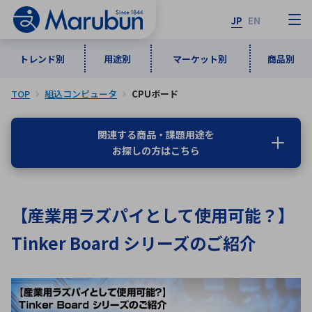
JP
EN
トレンド別
用途別
マーケット別
商品別
TOP
組込コンピュータ
CPUボード
マーケット別
トレンド別
用途別
商品別
メーカ一覧
関連する商品・課題用途を
お探しの方はこちら
50音順
インダストリアルDXソリューション
通信・ネットワーク
半導体・電子部品
自動車
ソフトウェア
産業
あ行
か行
さ行
た行
【産業用ラズパイとして使用可能？】
な行
は行
ま行
や行
5G・Local 5G
監視・セキュリティ
Tinker Board シリーズのご紹介
ら行
わ行
計測・測定・表示機器
情報通信
検査・分析機器
宇宙・防衛
ワイヤレス給電
計測・検出
アルファベット順