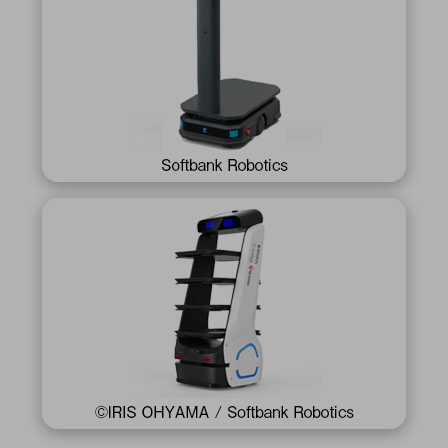
ICTソリューション
民生
組立・ロボティクス
医療
A
B
C
D
ロボティクス（AI）
品質管理・検査
E
F
G
H
I
J
K
L
データセンタ・クラウド
接着・接合
レーザー・光学部品
組込コンピュータ
M
N
O
P
Q
R
S
T
ミリ波レーダー
製品製造・加工
U
V
W
X
特定用途向け・その他
サービス
Y
Z
ブログ｜ここから始まる最新技術
レーダ・衛星通信
検索
医療機器
照射
シミュレーター