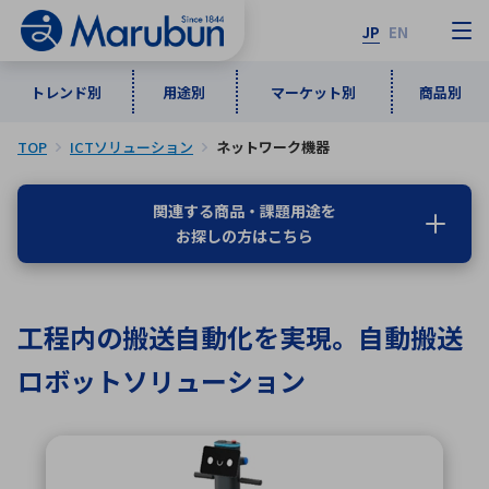
JP
EN
トレンド別
用途別
マーケット別
商品別
TOP
ICTソリューション
ネットワーク機器
マーケット別
トレンド別
用途別
商品別
メーカ一覧
関連する商品・課題用途を
お探しの方はこちら
50音順
インダストリアルDXソリューション
通信・ネットワーク
半導体・電子部品
自動車
ソフトウェア
産業
あ行
か行
さ行
た行
工程内の搬送自動化を実現。自動搬送
な行
は行
ま行
や行
5G・Local 5G
監視・セキュリティ
ロボットソリューション
ら行
わ行
計測・測定・表示機器
情報通信
検査・分析機器
宇宙・防衛
ワイヤレス給電
計測・検出
アルファベット順