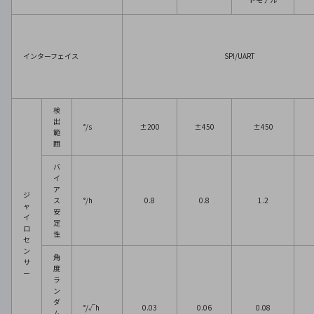
インターフェイス
SPI/UART
検
出
°/s
±200
±450
±450
範
囲
バ
イ
ア
ジ
ス
°/h
0.8
0.8
1.2
ャ
安
イ
定
ロ
性
セ
ン
角
サ
度
ー
ラ
ン
ダ
°/√h
0.03
0.06
0.08
ム