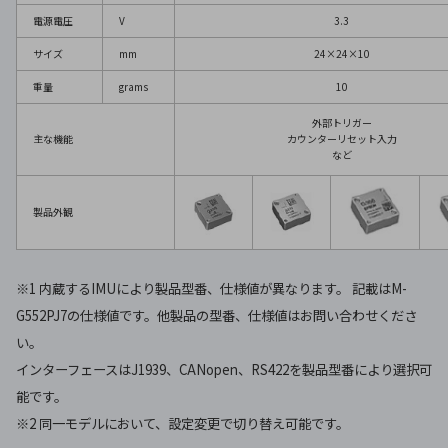
電源電圧
V
3.3
サイズ
mm
24×24×10
重量
grams
10
外部トリガー
主な機能
カウンターリセット入力
など
製品外観
※1 内蔵するIMUにより製品型番、仕様値が異なります。 記載はM-
G552PJ7の仕様値です。他製品の型番、仕様値はお問い合わせくださ
い。
インターフェースはJ1939、CANopen、RS422を製品型番により選択可
能です。
※2 同一モデルにおいて、設定変更で切り替え可能です。