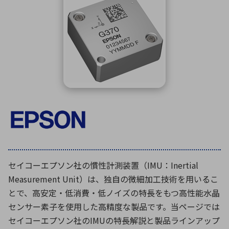
ICTソリューション
民生
組立・ロボティクス
医療
A
B
C
D
ロボティクス（AI）
品質管理・検査
E
F
G
H
I
J
K
L
データセンタ・クラウド
接着・接合
レーザー・光学部品
組込コンピュータ
M
N
O
P
Q
R
S
T
ミリ波レーダー
製品製造・加工
U
V
W
X
特定用途向け・その他
サービス
Y
Z
ブログ｜ここから始まる最新技術
レーダ・衛星通信
検索
医療機器
セイコーエプソン社の慣性計測装置（IMU：Inertial
Measurement Unit）は、独自の微細加工技術を用いるこ
照射
とで、高安定・低消費・低ノイズの特長をもつ高性能水晶
センサー素子を使用した高精度な製品です。当ページでは
セイコーエプソン社のIMUの特長解説と製品ラインアップ
シミュレーター