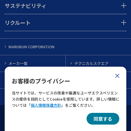
サステナビリティ
リクルート
MARUBUN CORPORATION
メーカ一覧
テクニカルスクエア
お客様のプライバシー
インフォメーション
メルマガ一覧
当サイトでは、サービスの改善や最適なユーザエクスペリエン
お問い合わせ
スの提供を目的としてCookieを使用しています。詳しい情報に
ついては「
個人情報保護方針
」をご覧ください。
ウェブサイト利用規約
個人情報保護について
同意する
© 2022 MARUBUN CORPORATION All Rights Reserved.