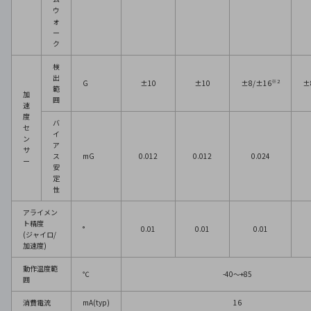
ウ
ォ
ー
ク
検
出
※2
G
±10
±10
±8/±16
±
範
加
囲
速
度
バ
セ
イ
ン
ア
サ
ス
mG
0.012
0.012
0.024
ー
安
定
性
アライメン
ト精度
°
0.01
0.01
0.01
(ジャイロ/
加速度)
動作温度範
℃
-40～+85
囲
消費電流
mA(typ)
16