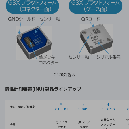
G370外観図
慣性計測装置(IMU)製品ラインアップ
M-
M-
M-
性能・機能／機種名
G370PDS
G370PDF
G366PDG
G
姿勢角出力
低ノイズ
広レンジ
特長
スタンダー
高安定
高安定
ドモデル