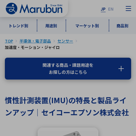
JP
EN
トレンド別
用途別
マーケット別
商品別
TOP
半導体・電子部品
センサー
マーケット別
トレンド別
用途別
商品別
メーカ一覧
加速度・モーション・ジャイロ
関連する商品・課題用途を
50音順
インダストリアルDXソリューション
通信・ネットワーク
お探しの方はこちら
半導体・電子部品
自動車
ソフトウェア
産業
あ行
か行
さ行
た行
な行
は行
ま行
や行
5G・Local 5G
監視・セキュリティ
慣性計測装置(IMU)の特長と製品ライ
ら行
わ行
計測・測定・表示機器
情報通信
検査・分析機器
宇宙・防衛
ンアップ｜セイコーエプソン株式会社
ワイヤレス給電
計測・検出
アルファベット順