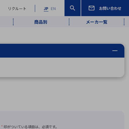
お問い合わせ
リクルート
JP
EN
商品別
メーカ一覧
検索
検索
ーワード
ワイヤレス給
ロボティクス
品質管理・検
は行
ま行
や行
ら行
わ行
ヤレス給電
、
Pocket AI
、
Net Predy
、
メルマガ
計測・検出
電
（AI）
査
から
定・表示機器
報通信
検査・分析機器
宇宙・防衛
ブログ｜ここ
企業概要
IRライブラリー
マテリアリティ（重要課題）
L
M
N
O
P
Q
R
S
T
レーダ・衛星
から始まる最
照射
通信
新技術
ー・光学部品
組込コンピュータ
算短信
沿革
人権・サプライチェーン
半導体・電子
価証券報告書
検索
部品小ロット
算説明会資料
合報告書