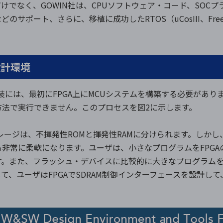
けでなく、GOWIN社は、CPUソフトウェア・コード、SOC
サポート、さらに、移植に成功したRTOS（uCosIII、Fr
。
設計環境
の実装には、最初にFPGA上にMCUシステムを構築する必要があ
方法で実行できません。このプロセスを図2に示します。
トレージは、不揮発性ROMと揮発性RAMに分けられます。しかし
非常に柔軟になります。ユーザは、小さなプログラムをFPG
す。また、フラッシュ・デバイスに比較的に大きなプログラム
て、ユーザはFPGAでSDRAM制御インターフェースを設計し