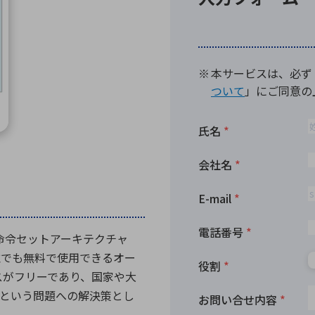
向け・その他
サービス
医
グループ会社
連結キャッシュ・フロー計算書
株
ヒストリカルデータ
I
個人投資家の皆さまへ
丸文ってどんな会社
会
投資をお考えの皆さまへ
サ
株主優待制度
事
個人投資家様向けイベント
業
丸文用語集
株
資
る命令セットアーキテクチャ
その魅力は誰でも無料で使用できるオー
スがフリーであり、国家や大
という問題への解決策とし