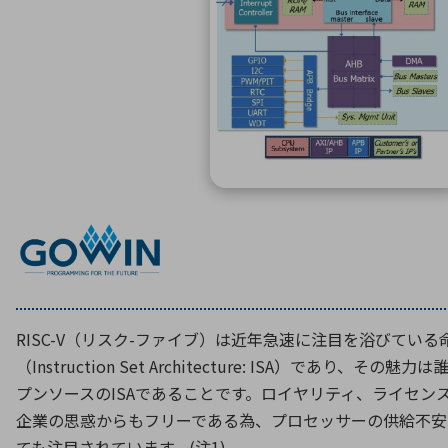
特定用途
拠点一覧
ガバナンス
ディスクロージャー・ポリシー
株式・株主情報
株式基本情報
株主還元
株価情報
株式手続き
株主総会
定款・株式取扱規程
電子公告
RISC-V（リスク-ファイブ）は近年急速に注目を浴びてい
（Instruction Set Architecture: ISA）であり、
プンソースのISAであることです。ロイヤリティ、ライセン
企業の思惑からもフリーである為、プロセッサーの供給不安
ても注目されています。(注1)