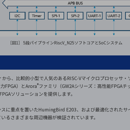
［図1］ 5段パイプラインRiscV_N25ソフトコアとSoCシステム
から、比較的小型で人気のあるRISC-Vマイクロプロセッサ・ソフ
®
PGA）とArora
ファミリ（GW2Aシリーズ：高性能FPGA
+FPGAソリューションを提供します。
重点を置いたHumingBird E203、および最適化されたサイ
ているさまざまな周辺機器が検証されています。