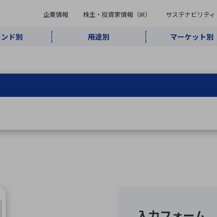
企業情報
株主・投資家情報（IR）
サステナビリティ
レンド別
用途別
マーケット別
キーワード・商品
ケット別
レンド別
途別
品別
ーカ一覧
株主・投資家情報（IR）
サステナビリティ
企業情報
よく検索されているキ
インダストリ
ABOUT MARUBUN
SUSTAINABILITY
IR
通信・ネット
5G・Local
監視・セキュ
あ行
か行
さ行
た行
な行
ミリ波レーダー
、
ワイ
アルDXソリ
ワーク
5G
リティ
ューション
、
AIロボット
、
ここ
・電子部品
動車
ソフトウェア
産業
計測・測
情
企業理念
財務・業績情報
価値創造モデル
A
B
C
D
E
F
G
H
I
J
K
データセン
ミリ波レーダ
製品製造・加
接着・接合
ト順
タ・クラウド
ー
工
U
V
W
X
Y
Z
リューション
民生
組立・ロボティクス
医療
レーザ
最新決算情報
決
役員一覧
環境・社会
シミュレータ
環境構築・開
チャートジェネレーター
有
ー
発システム
連結貸借対照表
決
連結損益計算書
統