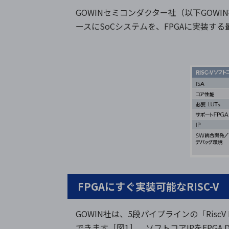
GOWINセミコンダクター社（以下GOW
ースにSoCシステムを、FPGAに実装す
FPGAにすぐ実装可能なRISC-V
GOWIN社は、5段パイプラインの「Risc
できます［図1］。ソフトコアIPをFPGA D