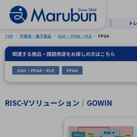
ト
TOP
半導体・電子部品
ASIC・FPGA・PLD
FPGA
マー
ト
用
商
メ
関連する商品・課題用途を
お探しの方はこちら
50音順
ASIC・FPGA・PLD
FPGA
半導体
自
TOPメッセージ・サステナビリ
トップメッセージ
経営方針
ティ基本方針
アルファベッ
RISC-Vソリューション｜GOWIN
ICTソ
トップメッセージ
事業内容
人的資本
中期経営計画
コーポレートガバナンス
事業等のリスク