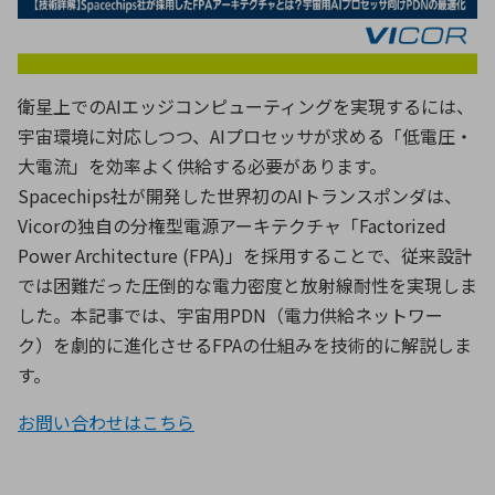
ICTソリューション
民生
組立・ロボティクス
医療
A
B
C
D
ロボティクス（AI）
品質管理・検査
E
F
G
H
I
J
K
L
衛星上での
AI
エッジコンピューティングを実現するには、
データセンタ・クラウド
接着・接合
レーザー・光学部品
組込コンピュータ
宇宙環境に対応しつつ、
AI
プロセッサが求める「低電圧・
M
N
O
P
大電流」を効率よく供給する必要があります。
Q
R
S
T
Spacechips
社が開発した世界初の
AI
トランスポンダは、
ミリ波レーダー
製品製造・加工
Vicor
の独自の分権型電源アーキテクチャ「
Factorized
U
V
W
X
特定用途向け・その他
サービス
Power Architecture (FPA)
」を採用することで、従来設計
Y
Z
では困難だった圧倒的な電力密度と放射線耐性を実現しま
ブログ｜ここから始まる最新技術
レーダ・衛星通信
した。本記事では、宇宙用
PDN
（電力供給ネットワー
ク）を劇的に進化させる
FPA
の仕組みを技術的に解説しま
検索
医療機器
す。
照射
お問い合わせはこちら
シミュレーター