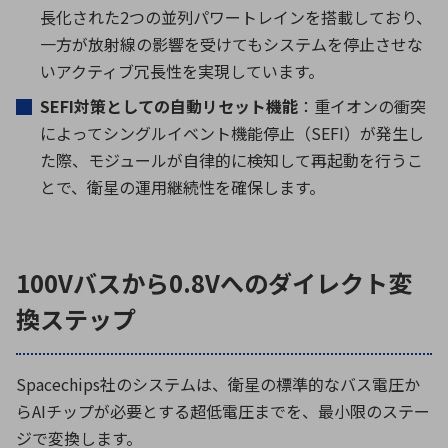
長化された
2
つの並列パワートレインを搭載しており、
一方が放射線の影響を受けてもシステムを停止させな
いアクティブ冗長性を実現しています。
SEFI
対策としての自動リセット機能
：重イオンの衝突
によってシングルイベント機能停止（
SEFI
）が発生し
た際、モジュールが自律的に検知して再起動を行うこ
とで、衛星の運用継続性を確保します。
100Vバスから0.8Vへのダイレクト変
換ステップ
Spacechips
社のシステムは、衛星の標準的なバス電圧か
ら
AI
チップが必要とする超低電圧までを、最小限のステー
ジで変換します。