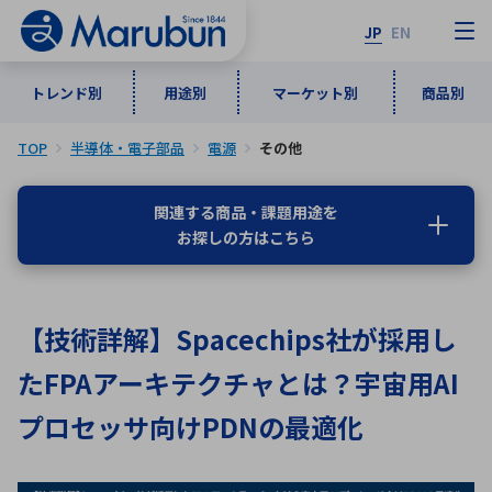
JP
EN
トレンド別
用途別
マーケット別
商品別
TOP
半導体・電子部品
電源
その他
マーケット別
トレンド別
用途別
商品別
メーカ一覧
関連する商品・課題用途を
お探しの方はこちら
50音順
インダストリアルDXソリューション
通信・ネットワーク
半導体・電子部品
自動車
ソフトウェア
産業
あ行
か行
さ行
た行
【技術詳解】Spacechips社が採用し
な行
は行
ま行
や行
5G・Local 5G
監視・セキュリティ
たFPAアーキテクチャとは？宇宙用AI
ら行
わ行
計測・測定・表示機器
情報通信
検査・分析機器
宇宙・防衛
プロセッサ向けPDNの最適化
ワイヤレス給電
計測・検出
アルファベット順