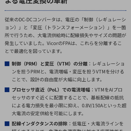
よる電圧変換の革新
従来の
DC-DC
コンバータは、電圧の「制御（レギュレーシ
ョン）」と「変圧（トランスフォーメーション）」を一箇
所で行うため、大電流供給時に配線損失やサイズの問題が
発生していました。
Vicor
の
FPA
は、これらを分離するこ
とで最適化を図っています。
制御（
PRM
）と変圧（
VTM
）の分離
：レギュレーショ
ンを担う
PRM
と、電流増幅・変圧を担う
VTM
を分ける
ことで、設計の自由度が大幅に向上します。
プロセッサ直近（
PoL
）での電流増幅
：
VTM
を
AI
プロ
セッサのすぐ近くに配置することで、基板配線の抵抗
による電力損失を最小限に抑え、
0.8V/150A
といった超
大電流の安定供給を可能にします。
配線インダクタンスの排除
：低電圧・大電流ラインを