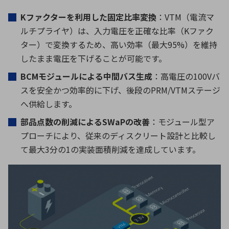
K
ファクターを利用した固定比率変換
：
VTM
（電流マ
ルチプライヤ）は、入力電圧を正確な比率（
K
ファク
ター）で変換するため、高い効率（最大
95%
）を維持
したまま電圧を下げることが可能です。
BCM
モジュールによる中間バス生成
：高電圧の
100V
バ
スを安全かつ効率的に下げ、後段の
PRM/VTM
ステージ
へ供給します。
部品点数の削減によるSWaPの改善
：モジュール型ア
プローチにより、従来のディスクリート設計と比較し
て最大3分の1の実装面積削減を達成しています。