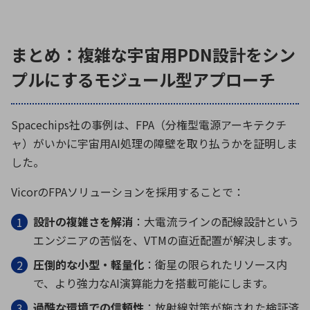
まとめ：複雑な宇宙用PDN設計をシン
プルにするモジュール型アプローチ
Spacechips
社の事例は、
FPA
（分権型電源アーキテクチ
ャ）がいかに宇宙用
AI
処理の障壁を取り払うかを証明しま
した。
Vicor
の
FPA
ソリューションを採用することで：
設計の複雑さを解消
：大電流ラインの配線設計という
エンジニアの苦悩を、
VTM
の直近配置が解決します。
圧倒的な小型・軽量化
：衛星の限られたリソース内
で、より強力な
AI
演算能力を搭載可能にします。
過酷な環境での信頼性
：放射線対策が施された検証済