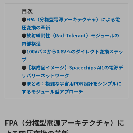
目次
●
FPA（分権型電源アーキテクチャ）による電
環境構築・開発システム
圧変換の革新
●
放射線耐性（
Rad-Tolerant
）モジュールの
内部構造
半導体・電子部品小ロット
●
100Vバスから
0.8V
へのダイレクト変換ステッ
プ
●
【構成図イメージ】Spacechips AI1の電源デ
リバリーネットワーク
●
まとめ：複雑な宇宙用PDN設計をシンプルに
するモジュール型アプローチ
FPA（分権型電源アーキテクチャ）に