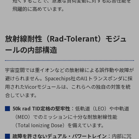
短くすることで、急激な負荷変動に対する応答性能を
飛躍的に高めています。
放射線耐性（Rad-Tolerant）モジュ
ールの内部構造
宇宙空間では重イオンなどの放射線による誤作動や故障が
避けられません。
Spacechips
社の
AI1
トランスポンダに採
用された
Vicor
モジュールは、これらへの独自の対策を統
合しています。
50k rad TID
定格の堅牢性
：低軌道（
LEO
）や中軌道
（
MEO
）でのミッションに十分な耐放射線性能
（
Total Ionizing Dose
）を備えています。
故障を許さないデュアル・パワートレイン
：内部に冗