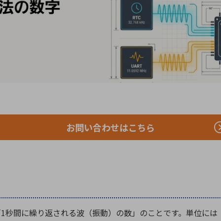
向け・その他
サービス
医
グループ会社
連結キャッシュ・フロー計算書
株
ヒストリカルデータ
I
個人投資家の皆さまへ
丸文ってどんな会社
会
投資をお考えの皆さまへ
サ
株主優待制度
事
個人投資家様向けイベント
業
お問い合わせはこちら
丸文用語集
株
資
うと「1秒間に繰り返される波（振動）の数」のことです。単位には