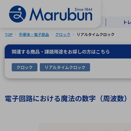
ト
TOP
半導体・電子部品
クロック
リアルタイムクロック
マー
ト
用
商
メ
関連する商品・課題用途を
お探しの方はこちら
50音順
クロック
リアルタイムクロック
半導体
自
TOPメッセージ・サステナビリ
トップメッセージ
経営方針
ティ基本方針
アルファベッ
電子回路における魔法の数字（周波数）
ICTソ
トップメッセージ
事業内容
人的資本
中期経営計画
コーポレートガバナンス
事業等のリスク