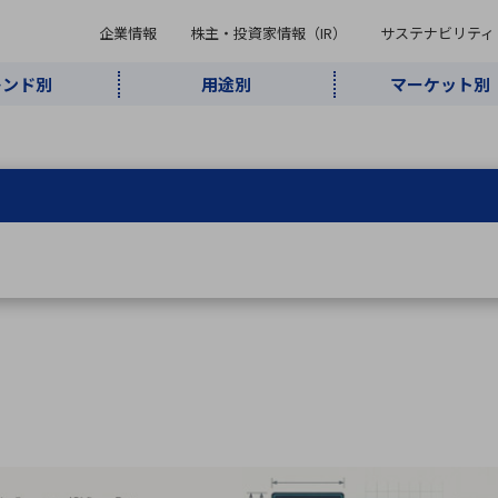
企業情報
株主・投資家情報（IR）
サステナビリティ
レンド別
用途別
マーケット別
キーワード・商品
ケット別
レンド別
途別
品別
ーカ一覧
株主・投資家情報（IR）
サステナビリティ
企業情報
よく検索されているキ
インダストリ
ABOUT MARUBUN
SUSTAINABILITY
IR
通信・ネット
5G・Local
監視・セキュ
あ行
か行
さ行
た行
な行
ミリ波レーダー
、
ワイ
アルDXソリ
ワーク
5G
リティ
ューション
、
AIロボット
、
ここ
・電子部品
動車
ソフトウェア
産業
計測・測
情
企業理念
財務・業績情報
価値創造モデル
A
B
C
D
E
F
G
H
I
J
K
データセン
ミリ波レーダ
製品製造・加
接着・接合
ト順
タ・クラウド
ー
工
U
V
W
X
Y
Z
リューション
民生
組立・ロボティクス
医療
レーザ
最新決算情報
決
役員一覧
環境・社会
シミュレータ
環境構築・開
チャートジェネレーター
有
ー
発システム
連結貸借対照表
決
連結損益計算書
統