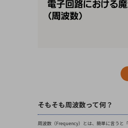
特定用途
拠点一覧
ガバナンス
ディスクロージャー・ポリシー
株式・株主情報
株式基本情報
株主還元
株価情報
株式手続き
株主総会
定款・株式取扱規程
電子公告
そもそも周波数って何？
周波数（Frequency）とは、簡単に言