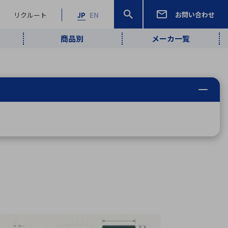
お問い合わせ
リクルート
JP
EN
商品別
メーカ一覧
検索
検索
ーワード
ワイヤレス給
ロボティクス
品質管理・検
は行
ま行
や行
ら行
わ行
ヤレス給電
、
Pocket AI
、
Net Predy
、
メルマガ
計測・検出
電
（AI）
査
から
定・表示機器
報通信
検査・分析機器
宇宙・防衛
ブログ｜ここ
企業概要
IRライブラリー
マテリアリティ（重要課題）
L
M
N
O
P
Q
R
S
T
レーダ・衛星
から始まる最
照射
通信
新技術
ー・光学部品
組込コンピュータ
算短信
沿革
人権・サプライチェーン
半導体・電子
価証券報告書
検索
部品小ロット
算説明会資料
合報告書