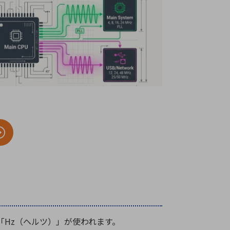
療機器
社名の由来・ロゴ
主通信
Rカレンダー
よくあるご質問
社に関するご質問
ステナビリティに関するご質問
業内容に関するご質問
績・財務に関するご質問
式に関するご質問
料請求に関するご質問
「Hz（ヘルツ）」が使われます。