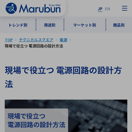
JP
EN
トレンド別
用途別
マーケット別
商品別
TOP
テクニカルスクエア
電源
マーケット別
トレンド別
用途別
商品別
メーカ一覧
現場で役立つ 電源回路の設計方法
50音順
現場で役立つ 電源回路の設計方
インダストリアルDXソリューション
通信・ネットワーク
半導体・電子部品
自動車
ソフトウェア
産業
あ行
か行
さ行
た行
法
な行
は行
ま行
や行
5G・Local 5G
監視・セキュリティ
ら行
わ行
計測・測定・表示機器
情報通信
検査・分析機器
宇宙・防衛
ワイヤレス給電
計測・検出
アルファベット順