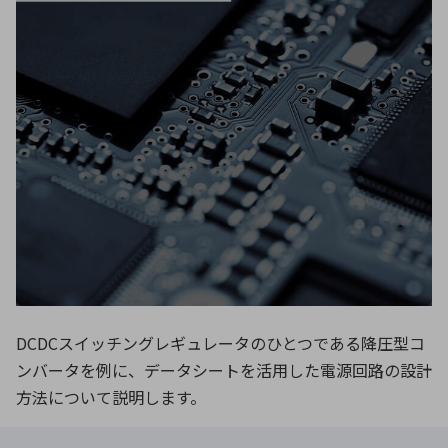
ICTソリューション
民生
組立・ロボティクス
医療
A
B
C
D
ロボティクス（AI）
品質管理・検査
E
F
G
H
I
J
K
L
データセンタ・クラウド
接着・接合
レーザー・光学部品
組込コンピュータ
M
N
O
P
Q
R
S
T
ミリ波レーダー
製品製造・加工
U
V
W
X
特定用途向け・その他
サービス
Y
Z
ブログ｜ここから始まる最新技術
レーダ・衛星通信
検索
医療機器
DCDCスイッチングレギュレータのひとつである降圧型コ
照射
ンバータを例に、データシートを活用した電源回路の設計
方法について説明します。
シミュレーター