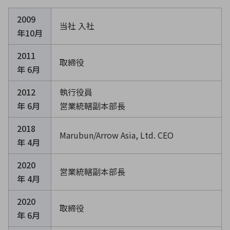
ICTソリューション
民生
組立・ロボティクス
医療
A
B
C
D
ロボティクス（AI）
品質管理・検査
2009
当社 入社
E
F
G
H
年10月
I
J
K
L
データセンタ・クラウド
接着・接合
2011
レーザー・光学部品
組込コンピュータ
取締役
M
N
O
P
年 6月
Q
R
S
T
2012
執行役員
ミリ波レーダー
製品製造・加工
年 6月
営業統轄副本部長
U
V
W
X
特定用途向け・その他
サービス
Y
Z
2018
Marubun/Arrow Asia, Ltd. CEO
ブログ｜ここから始まる最新技術
レーダ・衛星通信
年 4月
検索
医療機器
2020
営業統轄副本部長
年 4月
照射
2020
取締役
年 6月
シミュレーター