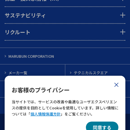
サステナビリティ
リクルート
MARUBUN CORPORATION
メーカ一覧
テクニカルスクエア
お客様のプライバシー
インフォメーション
メルマガ一覧
当サイトでは、サービスの改善や最適なユーザエクスペリエン
お問い合わせ
スの提供を目的としてCookieを使用しています。詳しい情報に
ついては「
個人情報保護方針
」をご覧ください。
ウェブサイト利用規約
個人情報保護について
同意する