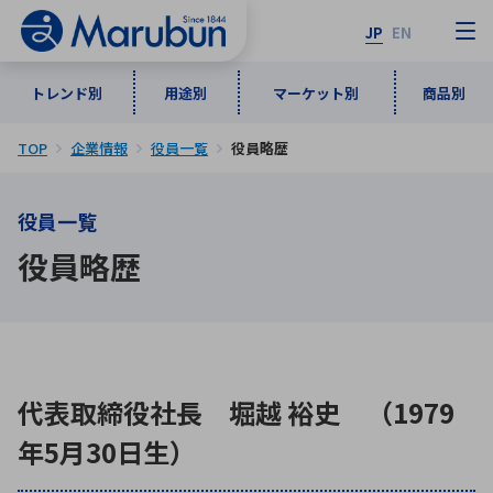
JP
EN
トレンド別
用途別
マーケット別
商品別
TOP
企業情報
役員一覧
役員略歴
マーケット別
トレンド別
用途別
商品別
メーカ一覧
役員一覧
50音順
インダストリアルDXソリューション
通信・ネットワーク
役員略歴
半導体・電子部品
自動車
ソフトウェア
産業
あ行
か行
さ行
た行
な行
は行
ま行
や行
5G・Local 5G
監視・セキュリティ
ら行
わ行
計測・測定・表示機器
情報通信
検査・分析機器
宇宙・防衛
代表取締役社長 堀越 裕史 （1979
ワイヤレス給電
計測・検出
年5月30日生）
アルファベット順