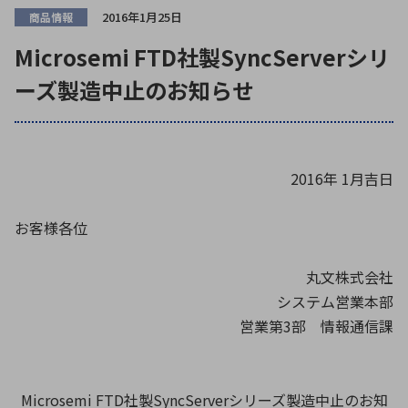
ICTソリューション
民生
組立・ロボティクス
医療
A
B
C
D
2016年1月25日
商品情報
ロボティクス（AI）
品質管理・検査
E
F
G
H
Microsemi FTD社製SyncServerシリ
ーズ製造中止のお知らせ
I
J
K
L
データセンタ・クラウド
接着・接合
レーザー・光学部品
組込コンピュータ
M
N
O
P
Q
R
S
T
ミリ波レーダー
製品製造・加工
2016年 1月吉日
U
V
W
X
特定用途向け・その他
サービス
Y
Z
お客様各位
ブログ｜ここから始まる最新技術
レーダ・衛星通信
丸文株式会社
検索
医療機器
システム営業本部
照射
営業第3部 情報通信課
シミュレーター
Microsemi FTD社製SyncServerシリーズ製造中止のお知