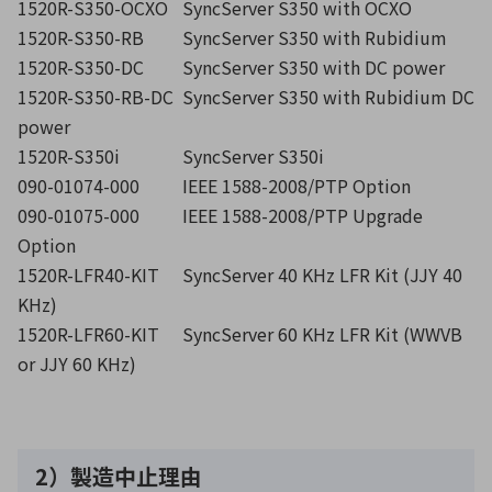
1520R-S350-OCXO
SyncServer S350 with OCXO
1520R-S350-RB
SyncServer S350 with Rubidium
1520R-S350-DC
SyncServer S350 with DC power
1520R-S350-RB-DC
SyncServer S350 with Rubidium DC
power
1520R-S350i
SyncServer S350i
090-01074-000
IEEE 1588-2008/PTP Option
090-01075-000
IEEE 1588-2008/PTP Upgrade
Option
1520R-LFR40-KIT
SyncServer 40 KHz LFR Kit (JJY 40
KHz)
1520R-LFR60-KIT
SyncServer 60 KHz LFR Kit (WWVB
or JJY 60 KHz)
2）製造中止理由