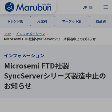
JP
EN
トレンド別
用途別
マーケット別
商品別
TOP
インフォメーション
マーケット別
トレンド別
用途別
商品別
メーカ一覧
Microsemi FTD社製SyncServerシリーズ製造中止のお知らせ
インフォメーション
50音順
インダストリアルDXソリューション
通信・ネットワーク
Microsemi FTD社製
半導体・電子部品
自動車
ソフトウェア
産業
あ行
か行
さ行
た行
SyncServerシリーズ製造中止の
な行
は行
ま行
や行
5G・Local 5G
監視・セキュリティ
お知らせ
ら行
わ行
計測・測定・表示機器
情報通信
検査・分析機器
宇宙・防衛
ワイヤレス給電
計測・検出
アルファベット順