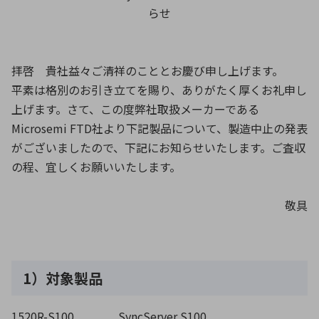
らせ
環境構築・開発システム
拝啓 貴社益々ご清祥のこととお慶び申し上げます。
平素は格別のお引き立てを賜り、ありがたく厚くお礼申し
半導体・電子部品小ロット
上げます。さて、この度弊社取扱メーカーである
Microsemi FTD社より下記製品について、製造中止の発表
がございましたので、下記にお知らせいたします。ご査収
の程、宜しくお願いいたします。
敬具
1）対象製品
1520R-S100
SyncServer S100