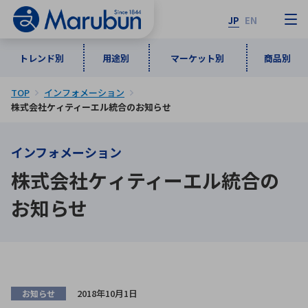
JP
EN
トレンド別
用途別
マーケット別
商品別
TOP
インフォメーション
マーケット別
トレンド別
用途別
商品別
メーカ一覧
株式会社ケィティーエル統合のお知らせ
インフォメーション
50音順
インダストリアルDXソリューション
通信・ネットワーク
株式会社ケィティーエル統合の
半導体・電子部品
自動車
ソフトウェア
産業
あ行
か行
さ行
た行
お知らせ
な行
は行
ま行
や行
5G・Local 5G
監視・セキュリティ
ら行
わ行
計測・測定・表示機器
情報通信
検査・分析機器
宇宙・防衛
ワイヤレス給電
計測・検出
アルファベット順
2018年10月1日
お知らせ