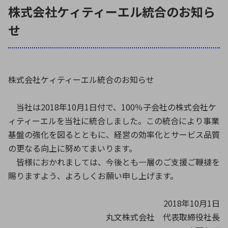
ICTソリューション
民生
組立・ロボティクス
医療
株式会社ケィティーエル統合のお知ら
A
B
C
D
ロボティクス（AI）
品質管理・検査
せ
E
F
G
H
I
J
K
L
データセンタ・クラウド
接着・接合
レーザー・光学部品
組込コンピュータ
M
N
O
P
株式会社ケィティーエル統合のお知らせ
Q
R
S
T
ミリ波レーダー
製品製造・加工
U
V
W
X
当社は2018年10月1日付で、100％子会社の株式会社ケ
特定用途向け・その他
サービス
ィティーエルを当社に統合しました。この統合により事業
Y
Z
基盤の強化を図るとともに、経営の効率化とサービス品質
ブログ｜ここから始まる最新技術
レーダ・衛星通信
の更なる向上に努めてまいります。
検索
皆様におかれましては、今後とも一層のご支援ご鞭撻を
医療機器
賜りますよう、よろしくお願い申し上げます。
照射
2018年10月1日
丸文株式会社 代表取締役社長
シミュレーター