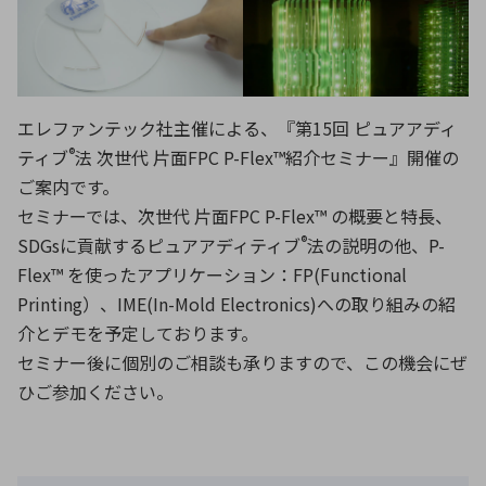
環境構築・開発システム
エレファンテック社主催による、『第15回 ピュアアディ
®
ティブ
法 次世代 片面FPC P-Flex™紹介セミナー』開催の
半導体・電子部品小ロット
ご案内です。
セミナーでは、次世代 片面FPC P-Flex™ の概要と特長、
®
SDGsに貢献するピュアアディティブ
法の説明の他、P-
Flex™ を使ったアプリケーション：FP(Functional
Printing）、IME(In-Mold Electronics)への取り組みの紹
介とデモを予定しております。
セミナー後に個別のご相談も承りますので、この機会にぜ
ひご参加ください。