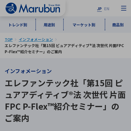
JP
EN
トレンド別
用途別
マーケット別
商品別
TOP
インフォメーション
マーケット別
トレンド別
用途別
商品別
メーカ一覧
エレファンテック社「第15回 ピュアアディティブ®法 次世代 片面FPC
P-Flex™紹介セミナー」のご案内
50音順
インダストリアルDXソリューション
通信・ネットワーク
インフォメーション
半導体・電子部品
自動車
ソフトウェア
産業
あ行
か行
さ行
た行
エレファンテック社「第15回 ピ
な行
は行
ま行
や行
5G・Local 5G
監視・セキュリティ
ュアアディティブ®法 次世代 片面
ら行
わ行
FPC P-Flex™紹介セミナー」の
計測・測定・表示機器
情報通信
検査・分析機器
宇宙・防衛
ワイヤレス給電
計測・検出
ご案内
アルファベット順