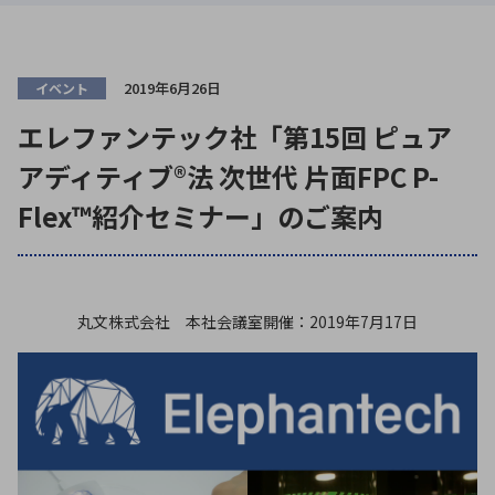
ICTソリューション
民生
組立・ロボティクス
医療
A
B
C
D
ロボティクス（AI）
品質管理・検査
E
F
G
H
2019年6月26日
イベント
I
J
K
L
データセンタ・クラウド
接着・接合
レーザー・光学部品
組込コンピュータ
エレファンテック社「第15回 ピュア
M
N
O
P
アディティブ®法 次世代 片面FPC P-
Q
R
S
T
ミリ波レーダー
製品製造・加工
Flex™紹介セミナー」のご案内
U
V
W
X
特定用途向け・その他
サービス
Y
Z
ブログ｜ここから始まる最新技術
レーダ・衛星通信
丸文株式会社 本社会議室開催：2019年7月17日
検索
医療機器
照射
シミュレーター