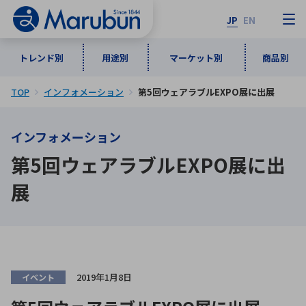
JP
EN
トレンド別
用途別
マーケット別
商品別
TOP
インフォメーション
第5回ウェアラブルEXPO展に出展
マーケット別
トレンド別
用途別
商品別
メーカ一覧
インフォメーション
50音順
インダストリアルDXソリューション
通信・ネットワーク
第5回ウェアラブルEXPO展に出
半導体・電子部品
自動車
ソフトウェア
産業
あ行
か行
さ行
た行
展
な行
は行
ま行
や行
5G・Local 5G
監視・セキュリティ
ら行
わ行
計測・測定・表示機器
情報通信
検査・分析機器
宇宙・防衛
ワイヤレス給電
計測・検出
2019年1月8日
イベント
アルファベット順