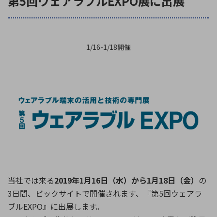
第5回ウェアラブルEXPO展に出展
ICTソリューション
民生
組立・ロボティクス
医療
A
B
C
D
ロボティクス（AI）
品質管理・検査
E
F
G
H
I
J
K
L
1/16-1/18開催
データセンタ・クラウド
接着・接合
レーザー・光学部品
組込コンピュータ
M
N
O
P
Q
R
S
T
ミリ波レーダー
製品製造・加工
U
V
W
X
特定用途向け・その他
サービス
Y
Z
ブログ｜ここから始まる最新技術
レーダ・衛星通信
検索
医療機器
照射
当社では来る
2019年1月16日（水）から1月18日（金）
の
3日間、ビックサイトで開催されます、『第5回ウェアラ
ブルEXPO』に出展します。
シミュレーター