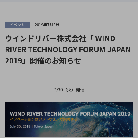
ICTソリューション
民生
組立・ロボティクス
医療
A
B
C
D
ロボティクス（AI）
品質管理・検査
E
F
G
H
2019年7月9日
イベント
I
J
K
L
データセンタ・クラウド
接着・接合
レーザー・光学部品
組込コンピュータ
ウインドリバー株式会社「 WIND
M
N
O
P
RIVER TECHNOLOGY FORUM JAPAN
Q
R
S
T
ミリ波レーダー
製品製造・加工
2019」開催のお知らせ
U
V
W
X
特定用途向け・その他
サービス
Y
Z
ブログ｜ここから始まる最新技術
レーダ・衛星通信
7/30（火）開催
検索
医療機器
照射
シミュレーター