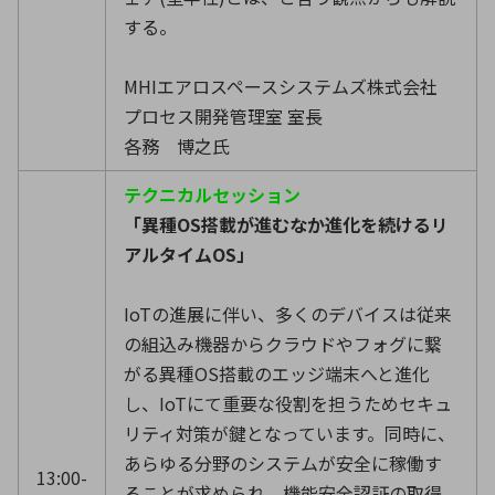
する。
MHIエアロスペースシステムズ株式会社
プロセス開発管理室 室長
各務 博之氏
テクニカルセッション
「異種OS搭載が進むなか進化を続けるリ
アルタイムOS」
IoTの進展に伴い、多くのデバイスは従来
の組込み機器からクラウドやフォグに繋
がる異種OS搭載のエッジ端末へと進化
し、IoTにて重要な役割を担うためセキュ
リティ対策が鍵となっています。同時に、
あらゆる分野のシステムが安全に稼働す
13:00-
ることが求められ、機能安全認証の取得