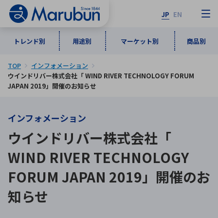
JP
EN
トレンド別
用途別
マーケット別
商品別
TOP
インフォメーション
マーケット別
トレンド別
用途別
商品別
メーカ一覧
ウインドリバー株式会社「 WIND RIVER TECHNOLOGY FORUM
JAPAN 2019」開催のお知らせ
50音順
インダストリアルDXソリューション
通信・ネットワーク
インフォメーション
半導体・電子部品
自動車
ソフトウェア
産業
あ行
か行
さ行
た行
ウインドリバー株式会社「
な行
は行
ま行
や行
5G・Local 5G
監視・セキュリティ
WIND RIVER TECHNOLOGY
ら行
わ行
FORUM JAPAN 2019」開催のお
計測・測定・表示機器
情報通信
検査・分析機器
宇宙・防衛
ワイヤレス給電
計測・検出
知らせ
アルファベット順