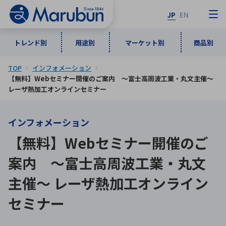
JP
EN
トレンド別
用途別
マーケット別
商品別
TOP
インフォメーション
マーケット別
トレンド別
用途別
商品別
メーカ一覧
【無料】Webセミナー開催のご案内 〜富士高周波工業・丸文主催〜
レーザ熱加工オンラインセミナー
50音順
インダストリアルDXソリューション
通信・ネットワーク
インフォメーション
半導体・電子部品
自動車
ソフトウェア
産業
あ行
か行
さ行
た行
【無料】Webセミナー開催のご
な行
は行
ま行
や行
5G・Local 5G
監視・セキュリティ
案内 〜富士高周波工業・丸文
ら行
わ行
主催〜 レーザ熱加工オンライン
計測・測定・表示機器
情報通信
検査・分析機器
宇宙・防衛
ワイヤレス給電
計測・検出
セミナー
アルファベット順