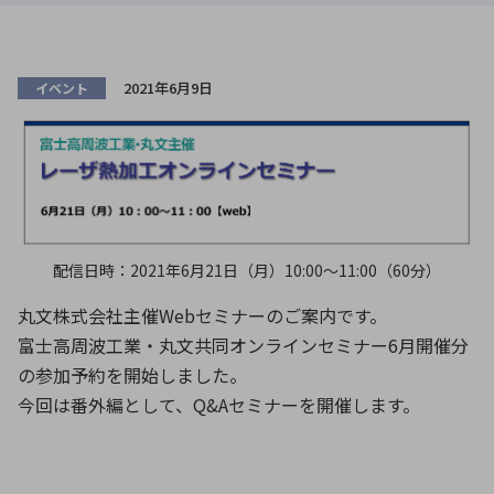
ICTソリューション
民生
組立・ロボティクス
医療
A
B
C
D
ロボティクス（AI）
品質管理・検査
E
F
G
H
2021年6月9日
イベント
I
J
K
L
データセンタ・クラウド
接着・接合
レーザー・光学部品
組込コンピュータ
M
N
O
P
Q
R
S
T
ミリ波レーダー
製品製造・加工
U
V
W
X
特定用途向け・その他
サービス
Y
Z
配信日時：2021年6月21日（月）10:00～11:00（60分）
ブログ｜ここから始まる最新技術
レーダ・衛星通信
丸文株式会社主催Webセミナーのご案内です。
富士高周波工業・丸文共同オンラインセミナー6月開催分
検索
医療機器
の参加予約を開始しました。
照射
今回は番外編として、Q&Aセミナーを開催します。
シミュレーター