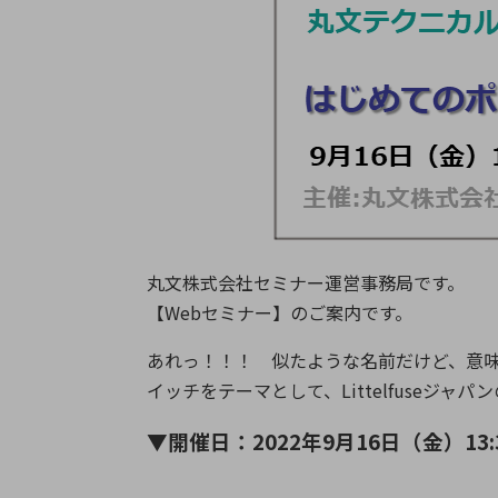
特定用途
拠点一覧
ガバナンス
ディスクロージャー・ポリシー
株式・株主情報
株式基本情報
株主還元
株価情報
丸文株式会社セミナー運営事務局です。
株式手続き
【Webセミナー】のご案内です。
株主総会
定款・株式取扱規程
あれっ！！！ 似たような名前だけど、意
電子公告
イッチをテーマとして、Littelfuse
▼開催日：2022年9月16日（金）13:30