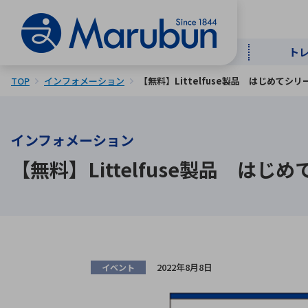
ト
TOP
インフォメーション
【無料】Littelfuse製品 はじめて
マー
ト
用
商
メ
インフォメーション
50音順
【無料】Littelfuse製品 は
半導体
自
TOPメッセージ・サステナビリ
トップメッセージ
経営方針
ティ基本方針
アルファベッ
ICTソ
トップメッセージ
事業内容
人的資本
中期経営計画
2022年8月8日
イベント
コーポレートガバナンス
事業等のリスク