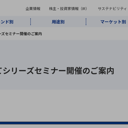
企業情報
株主・投資家情報（IR）
サステナビリティ
レンド別
用途別
マーケット別
キーワード・商品
シリーズセミナー開催のご案内
ケット別
レンド別
途別
品別
ーカ一覧
株主・投資家情報（IR）
サステナビリティ
企業情報
よく検索されているキ
インダストリ
ABOUT MARUBUN
SUSTAINABILITY
IR
通信・ネット
5G・Local
監視・セキュ
あ行
か行
さ行
た行
な行
ミリ波レーダー
、
ワイ
アルDXソリ
ワーク
5G
リティ
じめてシリーズセミナー開催のご案内
ューション
、
AIロボット
、
ここ
・電子部品
動車
ソフトウェア
産業
計測・測
情
企業理念
財務・業績情報
価値創造モデル
A
B
C
D
E
F
G
H
I
J
K
データセン
ミリ波レーダ
製品製造・加
接着・接合
ト順
タ・クラウド
ー
工
U
V
W
X
Y
Z
リューション
民生
組立・ロボティクス
医療
レーザ
最新決算情報
決
役員一覧
環境・社会
シミュレータ
環境構築・開
チャートジェネレーター
有
ー
発システム
連結貸借対照表
決
連結損益計算書
統