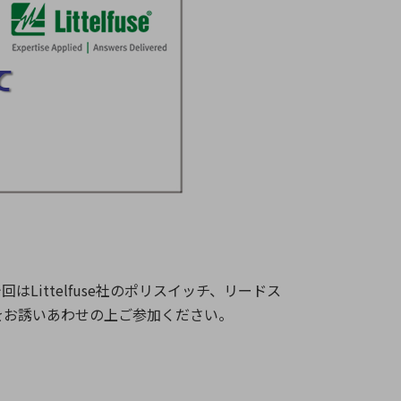
療機器
社名の由来・ロゴ
主通信
Rカレンダー
よくあるご質問
社に関するご質問
ステナビリティに関するご質問
業内容に関するご質問
績・財務に関するご質問
式に関するご質問
料請求に関するご質問
回はLittelfuse社のポリスイッチ、リードス
仲間をお誘いあわせの上ご参加ください。