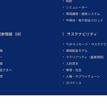
照射
シミュレーター
環境構築・開発システム
半導体・電子部品小ロット
家情報（IR）
サステナビリティ
TOPメッセージ・サステナ
報
価値創造モデル
ー
マテリアリティ（重要課題）
報
人的資本
皆さまへ
環境・社会
問
人権・サプライチェーン
ガバナンス