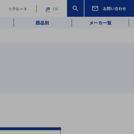
お問い合わせ
リクルート
JP
EN
商品別
メーカ一覧
検索
検索
ーワード
ワイヤレス給
ロボティクス
品質管理・検
は行
ま行
や行
ら行
わ行
ヤレス給電
、
Pocket AI
、
Net Predy
、
メルマガ
計測・検出
電
（AI）
査
から
定・表示機器
報通信
検査・分析機器
宇宙・防衛
ブログ｜ここ
企業概要
IRライブラリー
マテリアリティ（重要課題）
L
M
N
O
P
Q
R
S
T
レーダ・衛星
から始まる最
照射
通信
新技術
ー・光学部品
組込コンピュータ
算短信
沿革
人権・サプライチェーン
半導体・電子
価証券報告書
検索
部品小ロット
算説明会資料
合報告書