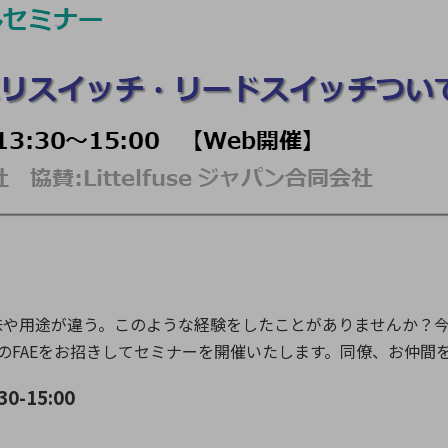
向け・その他
サービス
医
グループ会社
連結キャッシュ・フロー計算書
株
ヒストリカルデータ
I
個人投資家の皆さまへ
丸文ってどんな会社
会
投資をお考えの皆さまへ
サ
株主優待制度
事
個人投資家様向けイベント
業
丸文用語集
株
資
味や用途が違う。このような経験をしたことがありませんか？
今
ジャパンのFAEをお招きしてセミナーを開催いたします。同僚、お
-15:00