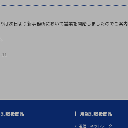
向け・その他
サービス
医
グループ会社
連結キャッシュ・フロー計算書
株
ヒストリカルデータ
I
9月20日より新事務所において営業を開始しましたのでご案内
個人投資家の皆さまへ
す。
丸文ってどんな会社
会
-11
投資をお考えの皆さまへ
サ
株主優待制度
事
個人投資家様向けイベント
業
丸文用語集
株
資
ト別取扱商品
用途別取扱商品
通信・ネットワーク