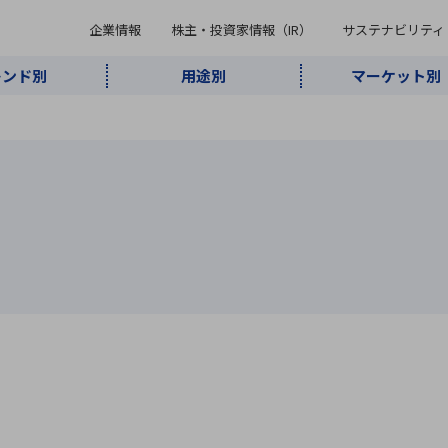
企業情報
株主・投資家情報（IR）
サステナビリティ
レンド別
用途別
マーケット別
キーワード・商品
ケット別
レンド別
途別
品別
ーカ一覧
株主・投資家情報（IR）
サステナビリティ
企業情報
よく検索されているキ
インダストリ
ABOUT MARUBUN
SUSTAINABILITY
IR
通信・ネット
5G・Local
監視・セキュ
あ行
か行
さ行
た行
な行
ミリ波レーダー
、
ワイ
アルDXソリ
ワーク
5G
リティ
ューション
、
AIロボット
、
ここ
・電子部品
動車
ソフトウェア
産業
計測・測
情
企業理念
財務・業績情報
価値創造モデル
A
B
C
D
E
F
G
H
I
J
K
データセン
ミリ波レーダ
製品製造・加
接着・接合
ト順
タ・クラウド
ー
工
U
V
W
X
Y
Z
リューション
民生
組立・ロボティクス
医療
レーザ
最新決算情報
決
役員一覧
環境・社会
シミュレータ
環境構築・開
チャートジェネレーター
有
ー
発システム
連結貸借対照表
決
連結損益計算書
統