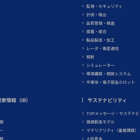
監視・セキュリティ
計測・検出
品質管理・検査
接着・接合
製品製造・加工
レーダ・衛星通信
照射
シミュレーター
環境構築・開発システム
半導体・電子部品小ロット
家情報（IR）
サステナビリティ
TOPメッセージ・サステナ
報
価値創造モデル
ー
マテリアリティ（重要課題）
報
人的資本