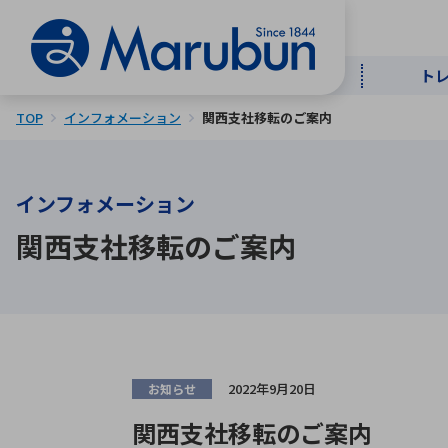
ト
TOP
インフォメーション
関西支社移転のご案内
マー
ト
用
商
メ
インフォメーション
50音順
関西支社移転のご案内
半導体
自
TOPメッセージ・サステナビリ
トップメッセージ
経営方針
ティ基本方針
アルファベッ
ICTソ
トップメッセージ
事業内容
人的資本
中期経営計画
2022年9月20日
お知らせ
コーポレートガバナンス
関西支社移転のご案内
事業等のリスク