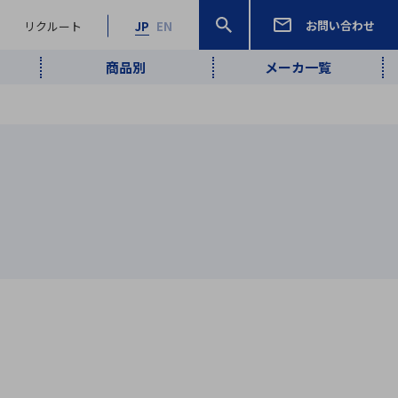
お問い合わせ
リクルート
JP
EN
商品別
メーカ一覧
検索
検索
ーワード
ワイヤレス給
ロボティクス
品質管理・検
は行
ま行
や行
ら行
わ行
ヤレス給電
、
Pocket AI
、
Net Predy
、
メルマガ
計測・検出
電
（AI）
査
から
定・表示機器
報通信
検査・分析機器
宇宙・防衛
ブログ｜ここ
企業概要
IRライブラリー
マテリアリティ（重要課題）
L
M
N
O
P
Q
R
S
T
レーダ・衛星
から始まる最
照射
通信
新技術
ー・光学部品
組込コンピュータ
算短信
沿革
人権・サプライチェーン
半導体・電子
価証券報告書
検索
部品小ロット
算説明会資料
合報告書