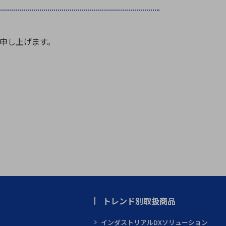
療機器
社名の由来・ロゴ
主通信
Rカレンダー
申し上げます。
よくあるご質問
社に関するご質問
ステナビリティに関するご質問
業内容に関するご質問
績・財務に関するご質問
式に関するご質問
料請求に関するご質問
トレンド別取扱商品
インダストリアルDXソリューション