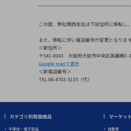
特定用途
拠点一覧
ガバナンス
ディスクロージャー・ポリシー
この度、弊社関西支社は下記住所に移転し、
株式・株主情報
また、移転に伴い電話番号が変更となりま
＜新住所＞
株式基本情報
〒541-0043 大阪府大阪市中央区高麗橋3-3
株主還元
Google mapで表示
株価情報
＜新電話番号＞
株式手続き
TEL 06-4703-5135（代）
株主総会
定款・株式取扱規程
電子公告
カテゴリ別取扱商品
マーケッ
半導体・電子部品
自動車