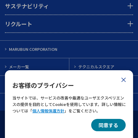
サステナビリティ
リクルート
MARUBUN CORPORATION
メーカ一覧
テクニカルスクエア
お客様のプライバシー
インフォメーション
メルマガ一覧
当サイトでは、サービスの改善や最適なユーザエクスペリエン
お問い合わせ
スの提供を目的としてCookieを使用しています。詳しい情報に
ついては「
個人情報保護方針
」をご覧ください。
ウェブサイト利用規約
個人情報保護について
同意する
© 2022 MARUBUN CORPORATION All Rights Reserved.