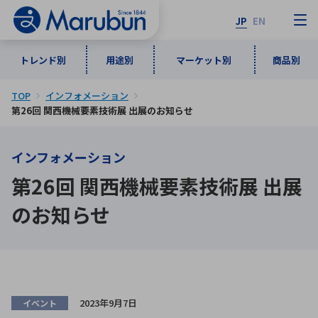
JP
EN
トレンド別
用途別
マーケット別
商品別
TOP
インフォメーション
マーケット別
トレンド別
用途別
商品別
メーカ一覧
第26回 関西機械要素技術展 出展のお知らせ
インフォメーション
50音順
インダストリアルDXソリューション
通信・ネットワーク
第26回 関西機械要素技術展 出展
半導体・電子部品
自動車
ソフトウェア
産業
あ行
か行
さ行
た行
のお知らせ
な行
は行
ま行
や行
5G・Local 5G
監視・セキュリティ
ら行
わ行
計測・測定・表示機器
情報通信
検査・分析機器
宇宙・防衛
ワイヤレス給電
計測・検出
アルファベット順
2023年9月7日
イベント