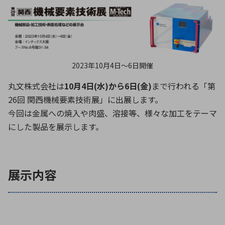
ICTソリューション
民生
組立・ロボティクス
医療
A
B
C
D
ロボティクス（AI）
品質管理・検査
E
F
G
H
I
J
K
L
データセンタ・クラウド
接着・接合
レーザー・光学部品
組込コンピュータ
M
N
O
P
2023年10月4日〜6日開催
Q
R
S
T
丸文株式会社は
10月4日(水)から6日(金)
まで行われる「第
ミリ波レーダー
製品製造・加工
26回 関西機械要素技術展」に出展します。
U
V
W
X
特定用途向け・その他
サービス
今回は金属への焼入や肉盛、溶接等、様々な加工をテーマ
Y
Z
にした製品を展示します。
ブログ｜ここから始まる最新技術
レーダ・衛星通信
検索
医療機器
展示内容
照射
シミュレーター