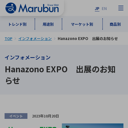
JP
EN
トレンド別
用途別
マーケット別
商品別
TOP
インフォメーション
Hanazono EXPO 出展のお知らせ
マーケット別
トレンド別
用途別
商品別
メーカ一覧
インフォメーション
50音順
インダストリアルDXソリューション
通信・ネットワーク
Hanazono EXPO 出展のお知
半導体・電子部品
自動車
ソフトウェア
産業
あ行
か行
さ行
た行
らせ
な行
は行
ま行
や行
5G・Local 5G
監視・セキュリティ
ら行
わ行
計測・測定・表示機器
情報通信
検査・分析機器
宇宙・防衛
ワイヤレス給電
計測・検出
2023年10月20日
イベント
アルファベット順