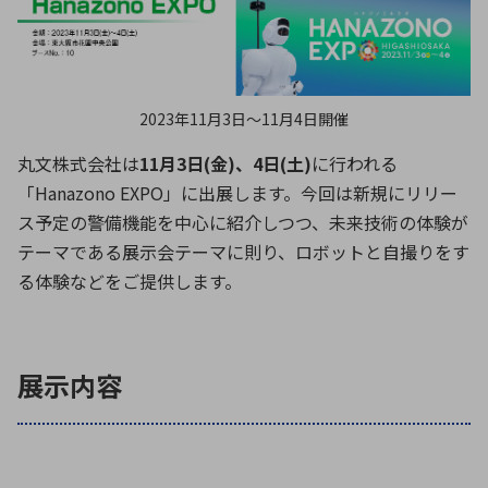
ICTソリューション
民生
組立・ロボティクス
医療
A
B
C
D
ロボティクス（AI）
品質管理・検査
E
F
G
H
I
J
K
L
データセンタ・クラウド
接着・接合
2023年11月3日〜11月4日開催
レーザー・光学部品
組込コンピュータ
M
N
O
P
丸文株式会社は
11月3日(金)、4日(土)
に行われる
Q
R
S
T
「Hanazono EXPO」に出展します。今回は新規にリリー
ミリ波レーダー
製品製造・加工
ス予定の警備機能を中心に紹介しつつ、未来技術の体験が
U
V
W
X
特定用途向け・その他
サービス
テーマである展示会テーマに則り、ロボットと自撮りをす
Y
Z
る体験などをご提供します。
ブログ｜ここから始まる最新技術
レーダ・衛星通信
検索
医療機器
展示内容
照射
シミュレーター