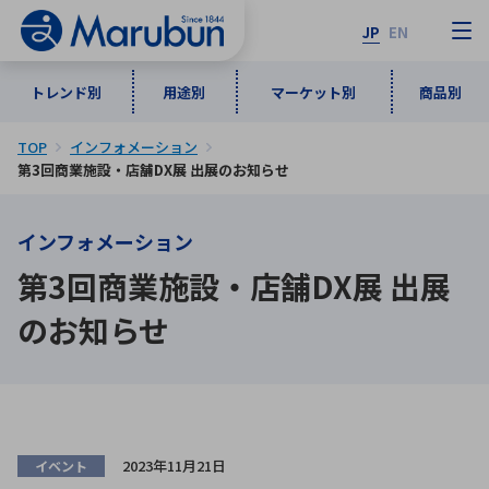
JP
EN
トレンド別
用途別
マーケット別
商品別
TOP
インフォメーション
マーケット別
トレンド別
用途別
商品別
メーカ一覧
第3回商業施設・店舗DX展 出展のお知らせ
インフォメーション
50音順
インダストリアルDXソリューション
通信・ネットワーク
第3回商業施設・店舗DX展 出展
半導体・電子部品
自動車
ソフトウェア
産業
あ行
か行
さ行
た行
のお知らせ
な行
は行
ま行
や行
5G・Local 5G
監視・セキュリティ
ら行
わ行
計測・測定・表示機器
情報通信
検査・分析機器
宇宙・防衛
ワイヤレス給電
計測・検出
アルファベット順
2023年11月21日
イベント