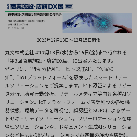
ICTソリューション
民生
組立・ロボティクス
医療
A
B
C
D
ロボティクス（AI）
品質管理・検査
E
F
G
H
I
J
K
L
データセンタ・クラウド
接着・接合
レーザー・光学部品
組込コンピュータ
M
N
O
P
2023年12月13日〜12月15日開催
Q
R
S
T
丸文株式会社は
12月13日(水)から15日(金)
まで行われる
ミリ波レーダー
製品製造・加工
「第3回商業施設・店舗DX展」に出展いたします。
U
V
W
X
特定用途向け・その他
サービス
弊社では、”行動分析AI”、”ヒト認証AI”、”位置検
Y
Z
知”、”IoTプラットフォーム”を駆使したスマートリテー
ブログ｜ここから始まる最新技術
レーダ・衛星通信
ルソリューションをご提案します。ヒト認証によるリピー
タ分析、購買行動分析、リテールメディア等向け各種AIソ
検索
医療機器
リューション。IoTプラットフォームで店舗施設の各種機
照射
器状態、環境データを可視化。顔認証とSQRCによるゲー
トセキュリティソリューション。フリーロケーション在庫
管理ソリューションや、ドキュメント生成AIソリューショ
シミュレーター
ンなど幅広いDXソリューションでお客様の施設や店舗に