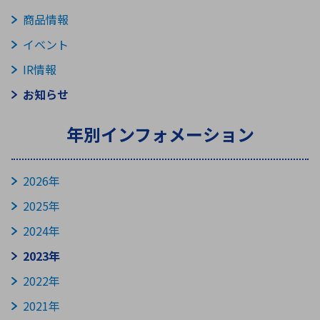
ICTソリューション
民生
組立・ロボティクス
医療
A
B
C
D
ロボティクス（AI）
品質管理・検査
商品情報
E
F
G
H
イベント
I
J
K
L
IR情報
データセンタ・クラウド
接着・接合
レーザー・光学部品
組込コンピュータ
M
N
O
P
お知らせ
Q
R
S
T
年別インフォメーション
ミリ波レーダー
製品製造・加工
U
V
W
X
特定用途向け・その他
サービス
Y
Z
2026年
ブログ｜ここから始まる最新技術
レーダ・衛星通信
2025年
検索
医療機器
2024年
照射
2023年
2022年
2021年
シミュレーター