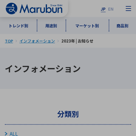
JP
EN
トレンド別
用途別
マーケット別
商品別
TOP
インフォメーション
2023年 | お知らせ
マーケット別
トレンド別
用途別
商品別
メーカ一覧
インフォメーション
50音順
インダストリアルDXソリューション
通信・ネットワーク
半導体・電子部品
自動車
ソフトウェア
産業
あ行
か行
さ行
た行
な行
は行
ま行
や行
5G・Local 5G
監視・セキュリティ
ら行
わ行
計測・測定・表示機器
情報通信
検査・分析機器
宇宙・防衛
分類別
ワイヤレス給電
計測・検出
アルファベット順
ALL