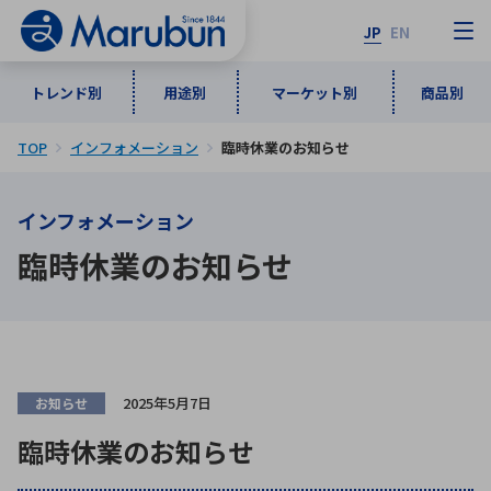
JP
EN
トレンド別
用途別
マーケット別
商品別
TOP
インフォメーション
臨時休業のお知らせ
マーケット別
トレンド別
用途別
商品別
メーカ一覧
インフォメーション
50音順
インダストリアルDXソリューション
通信・ネットワーク
臨時休業のお知らせ
半導体・電子部品
自動車
ソフトウェア
産業
あ行
か行
さ行
た行
な行
は行
ま行
や行
5G・Local 5G
監視・セキュリティ
ら行
わ行
計測・測定・表示機器
情報通信
検査・分析機器
宇宙・防衛
2025年5月7日
お知らせ
ワイヤレス給電
計測・検出
臨時休業のお知らせ
アルファベット順