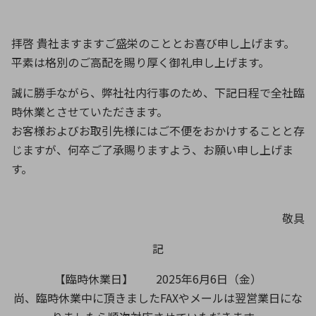
ICTソリューション
民生
組立・ロボティクス
医療
A
B
C
D
ロボティクス（AI）
品質管理・検査
E
F
G
H
拝啓 貴社ますますご盛栄のこととお喜び申し上げます。
平素は格別のご高配を賜り厚く御礼申し上げます。
I
J
K
L
データセンタ・クラウド
接着・接合
レーザー・光学部品
組込コンピュータ
誠に勝手ながら、弊社社内行事のため、下記日程で全社臨
M
N
O
P
時休業とさせていただきます。
Q
R
S
T
お客様およびお取引先様にはご不便をおかけすることと存
ミリ波レーダー
製品製造・加工
U
V
W
X
じますが、何卒ご了承賜りますよう、お願い申し上げま
特定用途向け・その他
サービス
す。
Y
Z
ブログ｜ここから始まる最新技術
レーダ・衛星通信
敬具
検索
医療機器
記
照射
【臨時休業日】 2025年6月6日（金）
尚、臨時休業中に頂きましたFAXやメールは翌営業日にな
シミュレーター