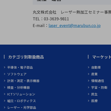
丸文株式会社 レーザー熱加工セミナー事
TEL：03-3639-9811
E-mail：
laser_event@marubun.co.jp
カテゴリ別取扱商品
マーケッ
半導体・電子部品
自動車
ソフトウェア
産業
計測・測定・表示機器
情報通信
検査・分析機器
宇宙・防衛
ICTソリューション
民生
組立・ロボティクス
医療
レーザー・光学部品