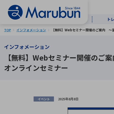
ト
TOP
インフォメーション
【無料】Webセミナー開催のご案内 〜
マー
ト
用
商
メ
インフォメーション
【無料】Webセミナー開催のご案
50音順
半導体
自
オンラインセミナー
TOPメッセージ・サステナビリ
トップメッセージ
経営方針
ティ基本方針
アルファベッ
ICTソ
トップメッセージ
事業内容
人的資本
中期経営計画
2025年8月8日
イベント
コーポレートガバナンス
事業等のリスク