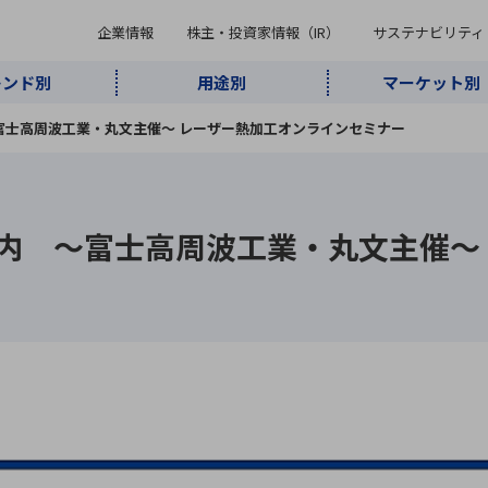
企業情報
株主・投資家情報（IR）
サステナビリティ
レンド別
用途別
マーケット別
キーワード・商品
富士高周波工業・丸文主催〜 レーザー熱加工オンラインセミナー
ケット別
レンド別
途別
品別
ーカ一覧
株主・投資家情報（IR）
サステナビリティ
企業情報
よく検索されているキ
インダストリ
ABOUT MARUBUN
SUSTAINABILITY
IR
通信・ネット
5G・Local
監視・セキュ
内 〜富士高周波工業・丸文主催〜
あ行
か行
さ行
た行
な行
ミリ波レーダー
、
ワイ
アルDXソリ
ワーク
5G
リティ
ューション
、
AIロボット
、
ここ
・電子部品
動車
ソフトウェア
産業
計測・測
情
企業理念
財務・業績情報
価値創造モデル
A
B
C
D
E
F
G
H
I
J
K
データセン
ミリ波レーダ
製品製造・加
接着・接合
ト順
タ・クラウド
ー
工
U
V
W
X
Y
Z
リューション
民生
組立・ロボティクス
医療
レーザ
最新決算情報
決
役員一覧
環境・社会
シミュレータ
環境構築・開
チャートジェネレーター
有
ー
発システム
連結貸借対照表
決
連結損益計算書
統