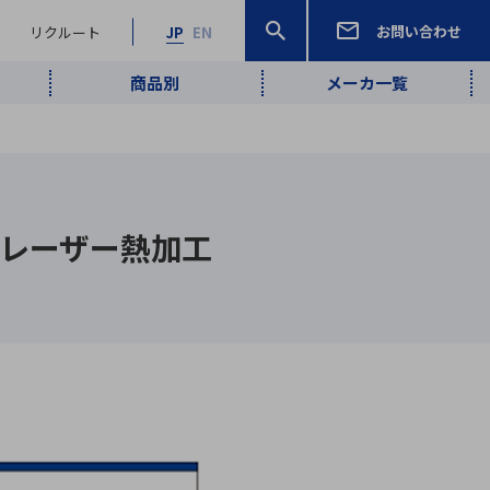
お問い合わせ
リクルート
JP
EN
商品別
メーカ一覧
検索
検索
ーワード
ワイヤレス給
ロボティクス
品質管理・検
 レーザー熱加工
は行
ま行
や行
ら行
わ行
ヤレス給電
、
Pocket AI
、
Net Predy
、
メルマガ
計測・検出
電
（AI）
査
から
定・表示機器
報通信
検査・分析機器
宇宙・防衛
ブログ｜ここ
企業概要
IRライブラリー
マテリアリティ（重要課題）
L
M
N
O
P
Q
R
S
T
レーダ・衛星
から始まる最
照射
通信
新技術
ー・光学部品
組込コンピュータ
算短信
沿革
人権・サプライチェーン
半導体・電子
価証券報告書
検索
部品小ロット
算説明会資料
合報告書