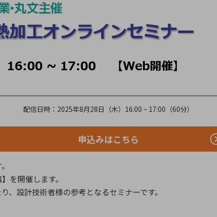
向け・その他
サービス
医
グループ会社
連結キャッシュ・フロー計算書
株
ヒストリカルデータ
I
個人投資家の皆さまへ
丸文ってどんな会社
会
投資をお考えの皆さまへ
サ
配信日時：2025年8月28日（木）16:00 ~ 17:00（60分）
株主優待制度
事
個人投資家様向けイベント
業
丸文用語集
株
申込みはこちら
資
す。
編】を開催します。
たり、設計技術者様の参考となるセミナーです。