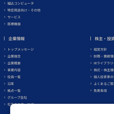
組込コンピュータ
特定用途向け・その他
サービス
医療機器
企業情報
株主・投資
トップメッセージ
経営方針
企業理念
財務・業績情
企業概要
IRライブラリ
事業内容
株式・株主情
役員一覧
個人投資家の
沿革
よくあるご質
拠点一覧
免責条項
グループ会社
社名の由来・ロゴ