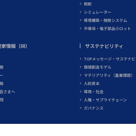
照射
シミュレーター
環境構築・開発システム
半導体・電子部品小ロット
家情報（IR）
サステナビリティ
TOPメッセージ・サステナ
報
価値創造モデル
ー
マテリアリティ（重要課題）
報
人的資本
皆さまへ
環境・社会
問
人権・サプライチェーン
ガバナンス