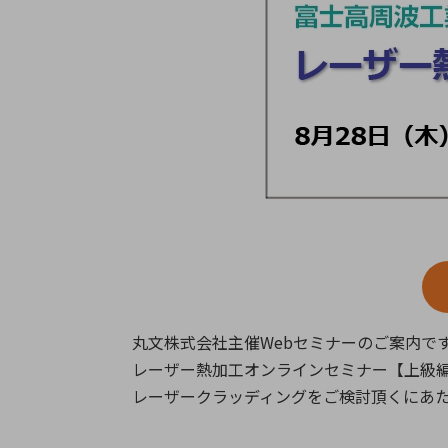
特定用途
拠点一覧
ガバナンス
ディスクロージャー・ポリシー
株式・株主情報
株式基本情報
株主還元
株価情報
株式手続き
株主総会
定款・株式取扱規程
電子公告
丸文株式会社主催Webセミナーのご案内で
レーザー熱加工オンラインセミナー【上級
レーザークラッディングをご検討頂くにあ