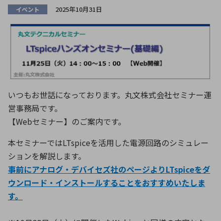
ICTソリューション
民生
組立・ロボティクス
医療
A
B
C
D
2025年10月31日
イベント
ロボティクス（AI）
品質管理・検査
E
F
G
H
I
J
K
L
データセンタ・クラウド
接着・接合
レーザー・光学部品
組込コンピュータ
M
N
O
P
Q
R
S
T
ミリ波レーダー
製品製造・加工
いつもお世話になっております。丸文株式会社セミナー運
U
V
W
X
特定用途向け・その他
サービス
営事務局です。
Y
Z
【Webセミナー】のご案内です。
ブログ｜ここから始まる最新技術
レーダ・衛星通信
本セミナーではLTspiceを活用した電源回路のシミュレー
ションを解説します。
検索
医療機器
事前にアナログ・デバイセズ社のページよりLTspiceをダ
照射
ウンロード・インストールすることをおすすめいたしま
す。
シミュレーター