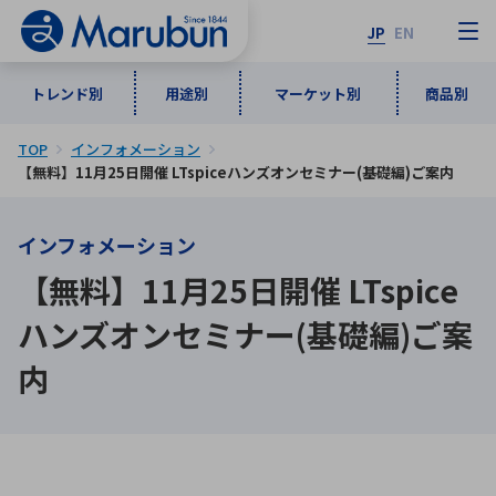
JP
EN
トレンド別
用途別
マーケット別
商品別
TOP
インフォメーション
マーケット別
トレンド別
用途別
商品別
メーカ一覧
【無料】11月25日開催 LTspiceハンズオンセミナー(基礎編)ご案内
インフォメーション
50音順
インダストリアルDXソリューション
通信・ネットワーク
【無料】11月25日開催 LTspice
半導体・電子部品
自動車
ソフトウェア
産業
あ行
か行
さ行
た行
ハンズオンセミナー(基礎編)ご案
な行
は行
ま行
や行
5G・Local 5G
監視・セキュリティ
内
ら行
わ行
計測・測定・表示機器
情報通信
検査・分析機器
宇宙・防衛
ワイヤレス給電
計測・検出
アルファベット順