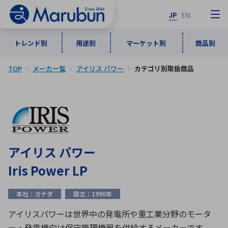
JP
EN
トレンド別
用途別
マーケット別
商品別
TOP
メーカ一覧
アイリス パワー
カテゴリ別取扱商品
マーケット別
トレンド別
用途別
商品別
メーカ一覧
50音順
インダストリアルDXソリューション
通信・ネットワーク
半導体・電子部品
自動車
ソフトウェア
産業
あ行
か行
さ行
た行
アイリス パワー
な行
は行
ま行
や行
5G・Local 5G
監視・セキュリティ
Iris Power LP
ら行
わ行
計測・測定・表示機器
情報通信
検査・分析機器
宇宙・防衛
本社：カナダ
設立：1990年
ワイヤレス給電
計測・検出
アルファベット順
アイリスパワーは世界中の発電所や重工業分野のモータ
ー・発電機向け保守管理機器を供給するメーカーです