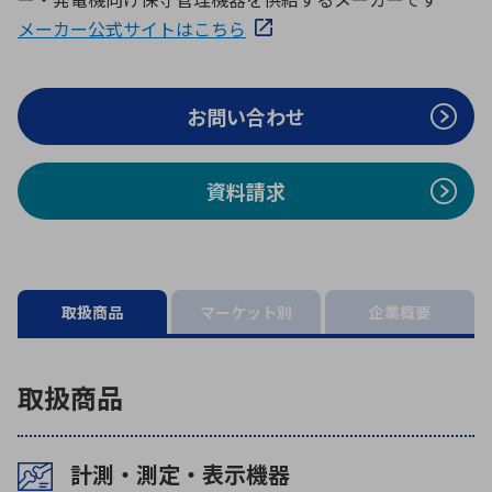
ICTソリューション
民生
組立・ロボティクス
医療
A
B
C
D
メーカー公式サイトはこちら
ロボティクス（AI）
品質管理・検査
E
F
G
H
I
J
K
L
お問い合わせ
データセンタ・クラウド
接着・接合
レーザー・光学部品
組込コンピュータ
M
N
O
P
Q
R
S
T
資料請求
ミリ波レーダー
製品製造・加工
U
V
W
X
特定用途向け・その他
サービス
Y
Z
ブログ｜ここから始まる最新技術
レーダ・衛星通信
取扱商品
マーケット別
企業概要
検索
医療機器
照射
取扱商品
計測・測定・表示機器
シミュレーター