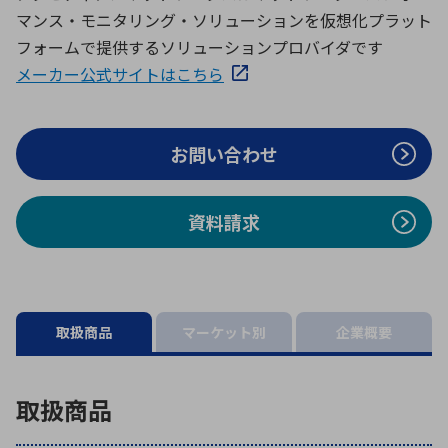
ICTソリューション
民生
組立・ロボティクス
医療
A
B
C
D
マンス・モニタリング・ソリューションを仮想化プラット
ロボティクス（AI）
品質管理・検査
フォームで提供するソリューションプロバイダです
E
F
G
H
メーカー公式サイトはこちら
I
J
K
L
データセンタ・クラウド
接着・接合
レーザー・光学部品
組込コンピュータ
M
N
O
P
お問い合わせ
Q
R
S
T
ミリ波レーダー
製品製造・加工
U
V
W
X
特定用途向け・その他
サービス
資料請求
Y
Z
ブログ｜ここから始まる最新技術
レーダ・衛星通信
検索
医療機器
取扱商品
マーケット別
企業概要
照射
取扱商品
シミュレーター