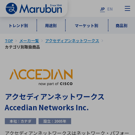
JP
EN
トレンド別
用途別
マーケット別
商品別
TOP
メーカ一覧
アクセディアンネットワークス
マーケット別
トレンド別
用途別
商品別
メーカ一覧
カテゴリ別取扱商品
50音順
インダストリアルDXソリューション
通信・ネットワーク
半導体・電子部品
自動車
ソフトウェア
産業
あ行
か行
さ行
た行
な行
は行
ま行
や行
5G・Local 5G
監視・セキュリティ
アクセディアンネットワークス
ら行
わ行
Accedian Networks Inc.
計測・測定・表示機器
情報通信
検査・分析機器
宇宙・防衛
ワイヤレス給電
計測・検出
本社：カナダ
設立：2005年
アルファベット順
アクセディアンネットワークスはネットワーク・パフォー