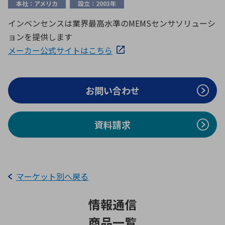
本社：アメリカ
設立：2003年
ICTソリューション
民生
組立・ロボティクス
医療
A
B
C
D
ロボティクス（AI）
品質管理・検査
インベンセンスは業界最高水準のMEMSセンサソリューシ
E
F
G
H
ョンを提供します
I
J
K
L
メーカー公式サイトはこちら
データセンタ・クラウド
接着・接合
レーザー・光学部品
組込コンピュータ
M
N
O
P
Q
R
S
T
お問い合わせ
ミリ波レーダー
製品製造・加工
U
V
W
X
特定用途向け・その他
サービス
Y
Z
資料請求
ブログ｜ここから始まる最新技術
レーダ・衛星通信
検索
医療機器
マーケット別へ戻る
照射
情報通信
シミュレーター
商品一覧