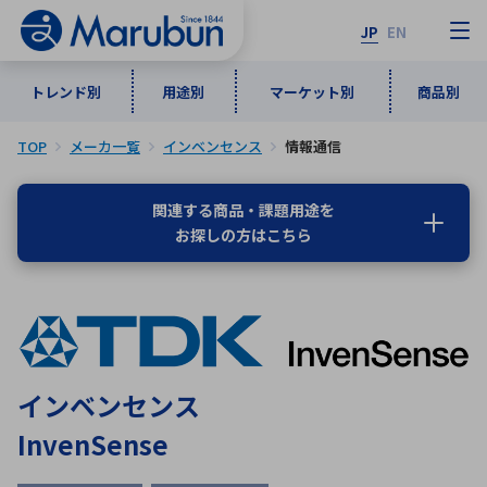
JP
EN
トレンド別
用途別
マーケット別
商品別
TOP
メーカ一覧
インベンセンス
情報通信
マーケット別
トレンド別
用途別
商品別
メーカ一覧
関連する商品・課題用途を
お探しの方はこちら
50音順
インダストリアルDXソリューション
通信・ネットワーク
半導体・電子部品
自動車
ソフトウェア
産業
あ行
か行
さ行
た行
な行
は行
ま行
や行
5G・Local 5G
監視・セキュリティ
ら行
わ行
計測・測定・表示機器
情報通信
検査・分析機器
宇宙・防衛
インベンセンス
ワイヤレス給電
計測・検出
InvenSense
アルファベット順