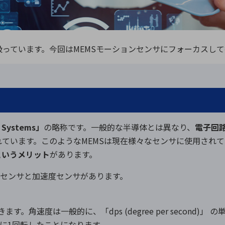
向け・その他
サービス
医
グループ会社
連結キャッシュ・フロー計算書
株
ヒストリカルデータ
I
を取り扱っています。今回はMEMSモーションセンサにフォーカス
個人投資家の皆さまへ
丸文ってどんな会社
会
投資をお考えの皆さまへ
サ
株主優待制度
事
l Systems」
の略称です。一般的な半導体とは異なり、
電子回
個人投資家様向けイベント
業
れています。このようなMEMSは現在様々なセンサに使用されて
丸文用語集
株
というメリット
があります。
資
ロセンサと加速度センサがあります。
。角速度は一般的に、「dps (degree per second)
たりに1回転したことになります。