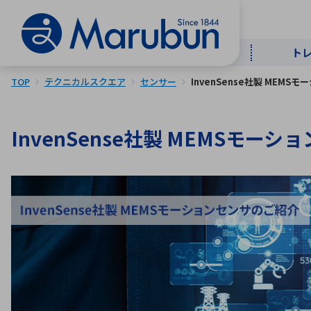
ト
TOP
テクニカルスクエア
センサー
InvenSense社製 MEM
マー
ト
用
商
メ
InvenSense社製 MEMSモー
50音順
半導体
自
TOPメッセージ・サステナビリ
トップメッセージ
経営方針
ティ基本方針
アルファベッ
ICTソ
トップメッセージ
事業内容
人的資本
中期経営計画
コーポレートガバナンス
事業等のリスク