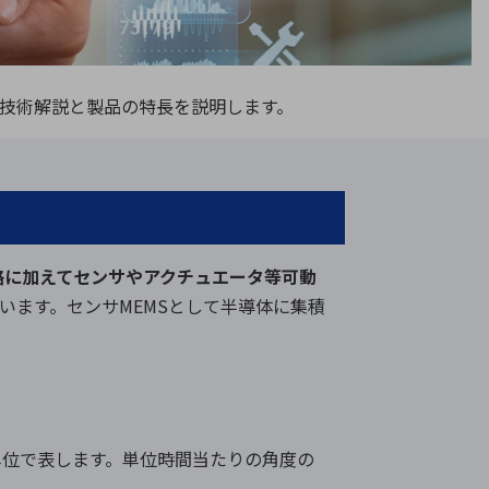
療機器
社名の由来・ロゴ
主通信
Rカレンダー
して技術解説と製品の特長を説明します。
よくあるご質問
社に関するご質問
ステナビリティに関するご質問
業内容に関するご質問
路に加えてセンサやアクチュエータ等可動
績・財務に関するご質問
います。センサMEMSとして半導体に集積
式に関するご質問
料請求に関するご質問
」 の単位で表します。単位時間当たりの角度の