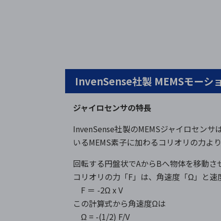
InvenSense社製 MEMSモ
ジャイロセンサの特長
InvenSense社製のMEMSジャイロ
いるMEMS素子に加わるコリオリの力よ
回転する円盤状でAからBへ物体を移動さ
コリオリの力「F」は、角速度「Ω」と速
F ＝ -2Ω x V
この計算式から角速度Ωは
Ω = -(1/2) F/V