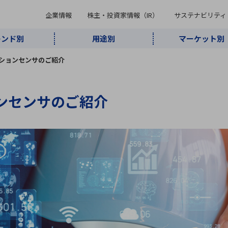
企業情報
株主・投資家情報（IR）
サステナビリティ
レンド別
用途別
マーケット別
キーワード・商品
Sモーションセンサのご紹介
ケット別
レンド別
途別
品別
ーカ一覧
株主・投資家情報（IR）
サステナビリティ
企業情報
ションセンサのご紹介
よく検索されているキ
インダストリ
ABOUT MARUBUN
SUSTAINABILITY
IR
通信・ネット
5G・Local
監視・セキュ
あ行
か行
さ行
た行
な行
ミリ波レーダー
、
ワイ
アルDXソリ
ワーク
5G
リティ
ューション
、
AIロボット
、
ここ
・電子部品
動車
ソフトウェア
産業
計測・測
情
企業理念
財務・業績情報
価値創造モデル
A
B
C
D
E
F
G
H
I
J
K
データセン
ミリ波レーダ
製品製造・加
接着・接合
ト順
タ・クラウド
ー
工
U
V
W
X
Y
Z
リューション
民生
組立・ロボティクス
医療
レーザ
最新決算情報
決
役員一覧
環境・社会
シミュレータ
環境構築・開
チャートジェネレーター
有
ー
発システム
連結貸借対照表
決
連結損益計算書
統