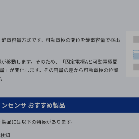
ンサは、静電容量方式です。可動電極の変位を静電容量で検出
置が移動します。そのため、「固定電極Aと可動電極間
容量」が変化します。その容量の差から可動電極の位置
す。
ーションセンサ おすすめ製品
センサ製品には以下の特長があります。
作検知