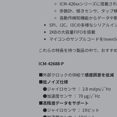
ICM-426xxシリーズに搭
歩数計、傾きセンサ、タップ
各動作検知機能からデータや
SPI、I2C、I3Cの多様なシリア
2KBの大容量FIFOを搭載
マイコンのサンプルコードをInvenS
これらの特長を持つ製品の中で、おすすめ
ICM-42688-P
■外部クロックの供給で
感度誤差を低減
■
低ノイズ仕様
●ジャイロセンサ ： 2.8 mdps/√Hz
●加速度センサ ： 70 μg/√Hz
■
高精度データをサポート
●ジャイロセンサ ： 19ビット