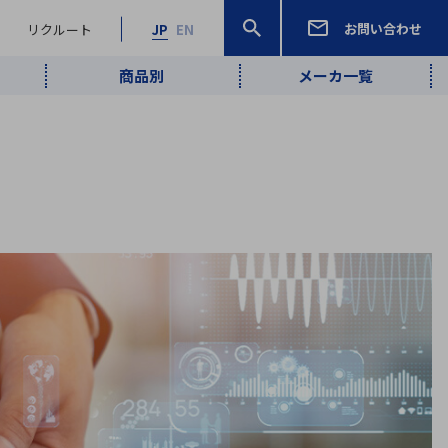
お問い合わせ
リクルート
JP
EN
商品別
メーカ一覧
検索
検索
ーワード
ワイヤレス給
ロボティクス
品質管理・検
は行
ま行
や行
ら行
わ行
ヤレス給電
、
Pocket AI
、
Net Predy
、
メルマガ
計測・検出
電
（AI）
査
から
定・表示機器
報通信
検査・分析機器
宇宙・防衛
ブログ｜ここ
企業概要
IRライブラリー
マテリアリティ（重要課題）
L
M
N
O
P
Q
R
S
T
レーダ・衛星
から始まる最
照射
通信
新技術
ー・光学部品
組込コンピュータ
算短信
沿革
人権・サプライチェーン
半導体・電子
価証券報告書
検索
部品小ロット
算説明会資料
合報告書