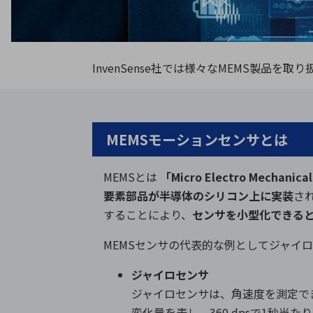
特定用途
拠点一覧
ガバナンス
ディスクロージャー・ポリシー
InvenSense社では様々なMEMS製品
株式・株主情報
株式基本情報
MEMSモーションセンサとは
株主還元
株価情報
MEMSとは
「Micro Electro Mechanica
株式手続き
要素部品が半導体のシリコン上に実装
さ
株主総会
することにより、
センサを小型化できる
定款・株式取扱規程
電子公告
MEMSセンサの代表的な例としてジャイ
ジャイロセンサ
ジャイロセンサは、角速度を測定できます
変化量を表し、360 dpsで1秒当