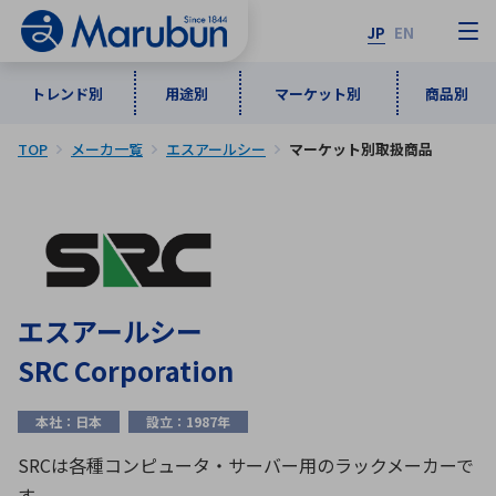
JP
EN
トレンド別
用途別
マーケット別
商品別
TOP
メーカ一覧
エスアールシー
マーケット別取扱商品
マーケット別
トレンド別
用途別
商品別
メーカ一覧
50音順
インダストリアルDXソリューション
通信・ネットワーク
半導体・電子部品
自動車
ソフトウェア
産業
あ行
か行
さ行
た行
エスアールシー
な行
は行
ま行
や行
5G・Local 5G
監視・セキュリティ
SRC Corporation
ら行
わ行
計測・測定・表示機器
情報通信
検査・分析機器
宇宙・防衛
本社：日本
設立：1987年
ワイヤレス給電
計測・検出
アルファベット順
SRCは各種コンピュータ・サーバー用のラックメーカーで
す