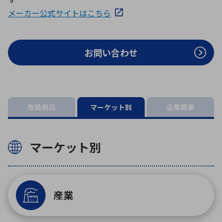
ICTソリューション
民生
組立・ロボティクス
医療
A
B
C
D
メーカー公式サイトはこちら
ロボティクス（AI）
品質管理・検査
E
F
G
H
I
J
K
L
お問い合わせ
データセンタ・クラウド
接着・接合
レーザー・光学部品
組込コンピュータ
M
N
O
P
Q
R
S
T
ミリ波レーダー
製品製造・加工
U
V
W
X
特定用途向け・その他
サービス
取扱商品
マーケット別
企業概要
Y
Z
ブログ｜ここから始まる最新技術
レーダ・衛星通信
マーケット別
検索
医療機器
照射
産業
シミュレーター