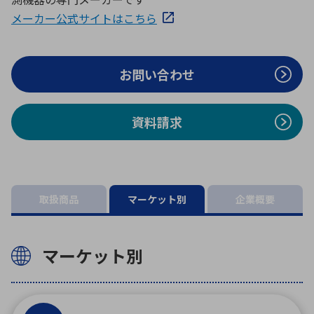
ICTソリューション
民生
組立・ロボティクス
医療
A
B
C
D
メーカー公式サイトはこちら
ロボティクス（AI）
品質管理・検査
E
F
G
H
I
J
K
L
お問い合わせ
データセンタ・クラウド
接着・接合
レーザー・光学部品
組込コンピュータ
M
N
O
P
Q
R
S
T
資料請求
ミリ波レーダー
製品製造・加工
U
V
W
X
特定用途向け・その他
サービス
Y
Z
ブログ｜ここから始まる最新技術
レーダ・衛星通信
取扱商品
マーケット別
企業概要
検索
医療機器
照射
マーケット別
シミュレーター