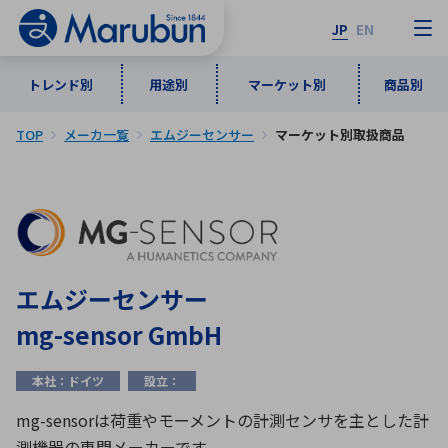
JP
EN
トレンド別
用途別
マーケット別
商品別
TOP
メーカ一覧
エムジーセンサー
マーケット別取扱商品
マーケット別
トレンド別
用途別
商品別
メーカ一覧
50音順
インダストリアルDXソリューション
通信・ネットワーク
半導体・電子部品
自動車
ソフトウェア
産業
あ行
か行
さ行
た行
エムジーセンサー
な行
は行
ま行
や行
5G・Local 5G
監視・セキュリティ
mg-sensor GmbH
ら行
わ行
計測・測定・表示機器
情報通信
検査・分析機器
宇宙・防衛
本社：ドイツ
設立：
ワイヤレス給電
計測・検出
アルファベット順
mg-sensorは荷重やモーメントの計測センサを主とした計
測機器の専門メーカーです