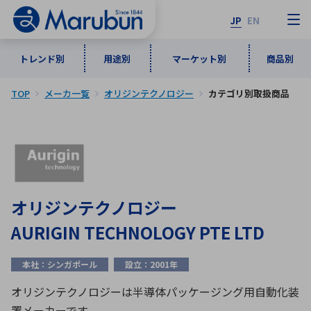
JP
EN
トレンド別
用途別
マーケット別
商品別
TOP
メーカ一覧
オリジンテクノロジー
カテゴリ別取扱商品
マーケット別
トレンド別
用途別
商品別
メーカ一覧
50音順
インダストリアルDXソリューション
通信・ネットワーク
半導体・電子部品
自動車
ソフトウェア
産業
あ行
か行
さ行
た行
オリジンテクノロジー
な行
は行
ま行
や行
5G・Local 5G
監視・セキュリティ
AURIGIN TECHNOLOGY PTE LTD
ら行
わ行
計測・測定・表示機器
情報通信
検査・分析機器
宇宙・防衛
本社：シンガポール
設立：2001年
ワイヤレス給電
計測・検出
アルファベット順
オリジンテクノロジーは半導体パッケージング用自動化装
置メーカーです