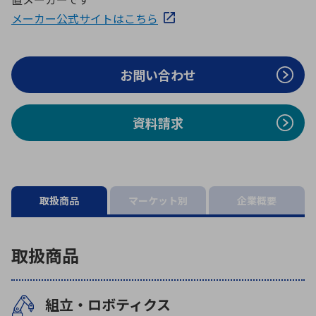
ICTソリューション
民生
組立・ロボティクス
医療
A
B
C
D
メーカー公式サイトはこちら
ロボティクス（AI）
品質管理・検査
E
F
G
H
I
J
K
L
お問い合わせ
データセンタ・クラウド
接着・接合
レーザー・光学部品
組込コンピュータ
M
N
O
P
Q
R
S
T
資料請求
ミリ波レーダー
製品製造・加工
U
V
W
X
特定用途向け・その他
サービス
Y
Z
ブログ｜ここから始まる最新技術
レーダ・衛星通信
取扱商品
マーケット別
企業概要
検索
医療機器
照射
取扱商品
組立・ロボティクス
シミュレーター