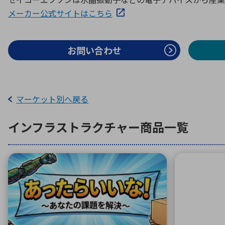
特定用途
拠点一覧
ガバナンス
ディスクロージャー・ポリシー
メーカー公式サイトはこちら
お問い合わせ
株式・株主情報
株式基本情報
マーケット別へ戻る
株主還元
株価情報
インフラストラクチャー
商品一覧
株式手続き
株主総会
定款・株式取扱規程
電子公告