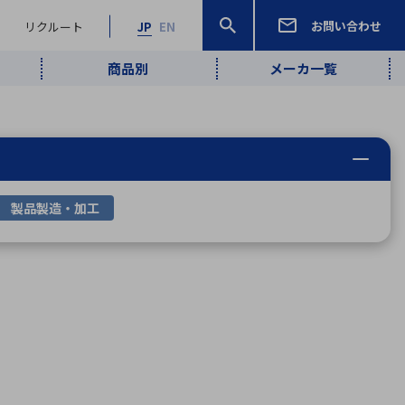
お問い合わせ
リクルート
JP
EN
商品別
メーカ一覧
検索
検索
ーワード
ワイヤレス給
ロボティクス
品質管理・検
は行
ま行
や行
ら行
わ行
ヤレス給電
、
Pocket AI
、
Net Predy
、
メルマガ
計測・検出
製品製造・加工
電
（AI）
査
から
定・表示機器
報通信
検査・分析機器
宇宙・防衛
ブログ｜ここ
企業概要
IRライブラリー
マテリアリティ（重要課題）
L
M
N
O
P
Q
R
S
T
レーダ・衛星
から始まる最
照射
通信
新技術
ー・光学部品
組込コンピュータ
算短信
沿革
人権・サプライチェーン
半導体・電子
価証券報告書
検索
部品小ロット
算説明会資料
合報告書