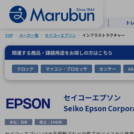
ト
TOP
メーカ一覧
セイコーエプソン
インフラストラクチャー
マー
ト
用
商
メ
関連する商品・課題用途を
お探しの方はこちら
50音順
クロック
マイコン・プロセッサ
センサー
AS
半導体
自
TOPメッセージ・サステナビリ
トップメッセージ
経営方針
ティ基本方針
アルファベッ
セイコーエプソン
Seiko Epson Corpor
ICTソ
トップメッセージ
事業内容
人的資本
中期経営計画
本社：日本
設立：1942年
コーポレートガバナンス
事業等のリスク
セイコーエプソンは水晶振動子などの電子デバイスから産業