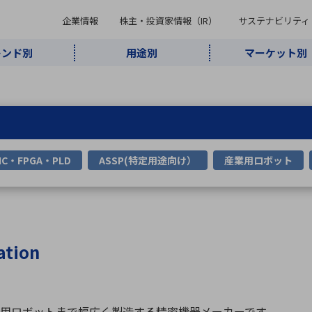
企業情報
株主・投資家情報（IR）
サステナビリティ
レンド別
用途別
マーケット別
キーワード・商品
ケット別
レンド別
途別
品別
ーカ一覧
株主・投資家情報（IR）
サステナビリティ
企業情報
よく検索されているキ
インダストリ
ABOUT MARUBUN
SUSTAINABILITY
IR
通信・ネット
5G・Local
監視・セキュ
あ行
か行
さ行
た行
な行
ミリ波レーダー
、
ワイ
アルDXソリ
IC・FPGA・PLD
ASSP(特定用途向け）
産業用ロボット
ワーク
5G
リティ
ューション
、
AIロボット
、
ここ
・電子部品
動車
ソフトウェア
産業
計測・測
情
企業理念
財務・業績情報
価値創造モデル
A
B
C
D
E
F
G
H
I
J
K
データセン
ミリ波レーダ
製品製造・加
接着・接合
ト順
タ・クラウド
ー
工
U
V
W
X
Y
Z
ation
リューション
民生
組立・ロボティクス
医療
レーザ
最新決算情報
決
役員一覧
環境・社会
シミュレータ
環境構築・開
チャートジェネレーター
有
ー
発システム
連結貸借対照表
決
連結損益計算書
統
用ロボットまで幅広く製造する精密機器メーカーです