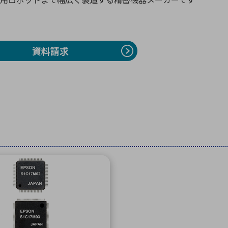
向け・その他
サービス
医
グループ会社
連結キャッシュ・フロー計算書
株
ヒストリカルデータ
I
資料請求
個人投資家の皆さまへ
丸文ってどんな会社
会
投資をお考えの皆さまへ
サ
株主優待制度
事
個人投資家様向けイベント
業
丸文用語集
株
資