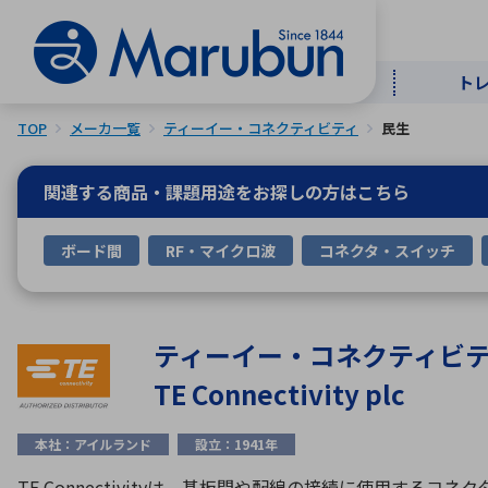
ト
TOP
メーカ一覧
ティーイー・コネクティビティ
民生
マー
ト
用
商
メ
関連する商品・課題用途を
お探しの方はこちら
50音順
ボード間
RF・マイクロ波
コネクタ・スイッチ
半導体
自
TOPメッセージ・サステナビリ
トップメッセージ
経営方針
ティ基本方針
アルファベッ
ティーイー・コネクティビ
TE Connectivity plc
ICTソ
トップメッセージ
事業内容
人的資本
中期経営計画
本社：アイルランド
設立：1941年
コーポレートガバナンス
事業等のリスク
TE Connectivityは、基板間や配線の接続に使用するコ