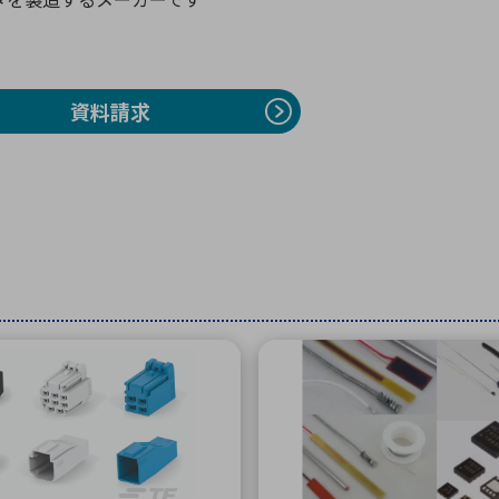
向け・その他
サービス
医
グループ会社
連結キャッシュ・フロー計算書
株
ヒストリカルデータ
I
資料請求
個人投資家の皆さまへ
丸文ってどんな会社
会
投資をお考えの皆さまへ
サ
株主優待制度
事
個人投資家様向けイベント
業
丸文用語集
株
資