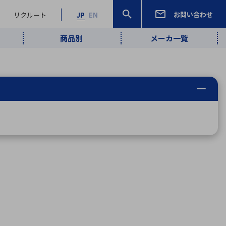
お問い合わせ
リクルート
JP
EN
商品別
メーカ一覧
検索
検索
ーワード
ワイヤレス給
ロボティクス
品質管理・検
は行
ま行
や行
ら行
わ行
ヤレス給電
、
Pocket AI
、
Net Predy
、
メルマガ
計測・検出
電
（AI）
査
から
定・表示機器
報通信
検査・分析機器
宇宙・防衛
ブログ｜ここ
企業概要
IRライブラリー
マテリアリティ（重要課題）
L
M
N
O
P
Q
R
S
T
レーダ・衛星
から始まる最
照射
通信
新技術
ー・光学部品
組込コンピュータ
算短信
沿革
人権・サプライチェーン
半導体・電子
価証券報告書
検索
部品小ロット
算説明会資料
合報告書