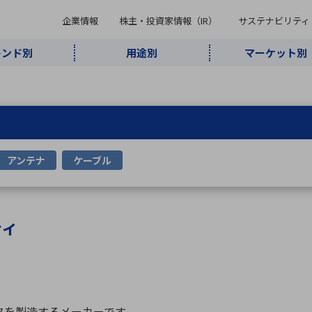
企業情報
株主・投資家情報（IR）
サステナビリティ
レンド別
用途別
マーケット別
キーワード・商品
ケット別
レンド別
途別
品別
ーカ一覧
株主・投資家情報（IR）
サステナビリティ
企業情報
よく検索されているキ
インダストリ
ABOUT MARUBUN
SUSTAINABILITY
IR
通信・ネット
5G・Local
監視・セキュ
あ行
か行
さ行
た行
な行
ミリ波レーダー
、
ワイ
アルDXソリ
アンテナ
ケーブル
ワーク
5G
リティ
ューション
、
AIロボット
、
ここ
・電子部品
動車
ソフトウェア
産業
計測・測
情
企業理念
財務・業績情報
価値創造モデル
A
B
C
D
E
F
G
H
I
J
K
データセン
ミリ波レーダ
製品製造・加
接着・接合
ト順
タ・クラウド
ー
工
ティ
U
V
W
X
Y
Z
リューション
民生
組立・ロボティクス
医療
レーザ
最新決算情報
決
役員一覧
環境・社会
シミュレータ
環境構築・開
チャートジェネレーター
有
ー
発システム
連結貸借対照表
決
連結損益計算書
統
ネクタを製造するメーカーです