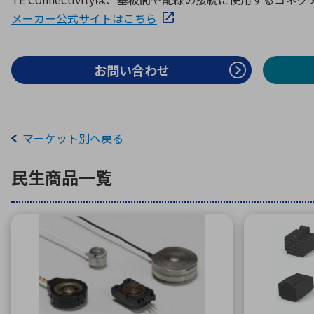
特定用途
拠点一覧
ガバナンス
ディスクロージャー・ポリシー
メーカー公式サイトはこちら
お問い合わせ
株式・株主情報
株式基本情報
マーケット別へ戻る
株主還元
株価情報
民生
商品一覧
株式手続き
株主総会
定款・株式取扱規程
電子公告