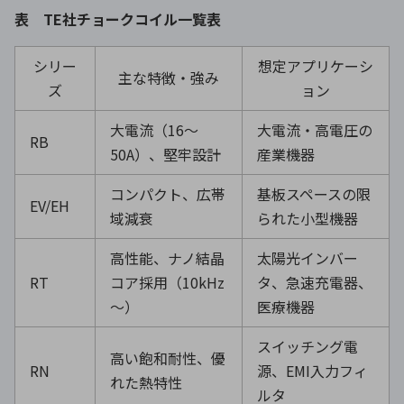
表 TE社チョークコイル一覧表
シリー
想定アプリケーシ
主な特徴・強み
ズ
ョン
大電流（16～
大電流・高電圧の
RB
50A）、堅牢設計
産業機器
コンパクト、広帯
基板スペースの限
EV/EH
域減衰
られた小型機器
高性能、ナノ結晶
太陽光インバー
RT
コア採用（10kHz
タ、急速充電器、
～）
医療機器
スイッチング電
高い飽和耐性、優
RN
源、EMI入力フィ
れた熱特性
ルタ