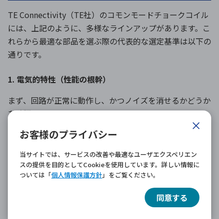
TE Connectivity（TE社）のコモンモードチョークコイル
には、上記のように、多様なラインアップがあります。こ
れらから最適な部品を選ぶ際の代表的な選定基準は以下の
通りです。
1. 電気的特性（性能の根幹）
まず、回路が正常に動作し、かつノイズを消せるかどうか
を確認します。
お客様のプライバシー
定格電流 Irated
回路に流れる最大電流以上のものを選びます。RCシ
当サイトでは、サービスの改善や最適なユーザエクスペリエン
リーズのような最新の低背モデルか、RBシリーズの
スの提供を目的としてCookieを使用しています。詳しい情報に
ような実績ある大電流モデル（最大50A）か
ついては「
個人情報保護方針
」をご覧ください。
コモンモード・インピーダンス:
同意する
対策したいノイズの周波数帯で、十分な「壁」にな
れるかを確認します。データシートの「インピーダ