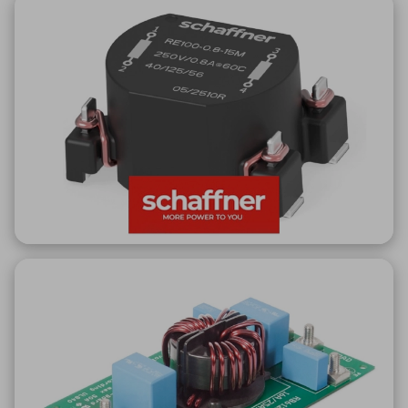
ICTソリューション
民生
組立・ロボティクス
医療
A
B
C
D
ロボティクス（AI）
品質管理・検査
E
F
G
H
I
J
K
L
データセンタ・クラウド
接着・接合
レーザー・光学部品
組込コンピュータ
M
N
O
P
Q
R
S
T
ミリ波レーダー
製品製造・加工
U
V
W
X
特定用途向け・その他
サービス
Y
Z
ブログ｜ここから始まる最新技術
レーダ・衛星通信
検索
医療機器
照射
シミュレーター