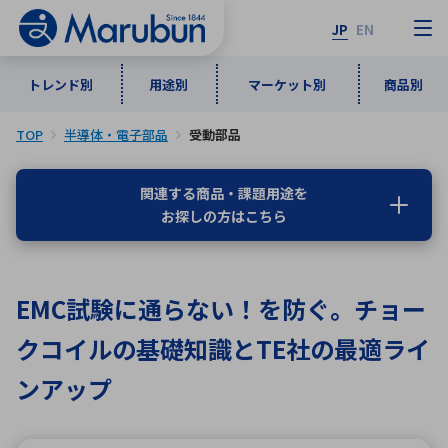
JP
EN
トレンド別
用途別
マーケット別
商品別
TOP
半導体・電子部品
受動部品
マーケット別
トレンド別
用途別
商品別
メーカ一覧
関連する商品・課題用途を
お探しの方はこちら
50音順
インダストリアルDXソリューション
通信・ネットワーク
半導体・電子部品
自動車
ソフトウェア
産業
あ行
か行
さ行
た行
EMC試験に通らない！を防ぐ。チョー
な行
は行
ま行
や行
5G・Local 5G
監視・セキュリティ
クコイルの基礎知識とTE社の最適ライ
ら行
わ行
計測・測定・表示機器
情報通信
検査・分析機器
宇宙・防衛
ンアップ
ワイヤレス給電
計測・検出
アルファベット順