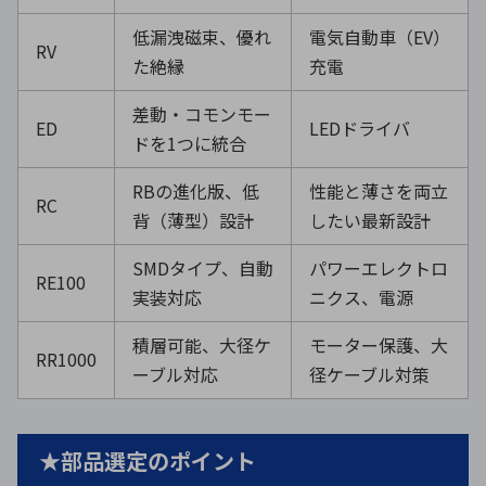
低漏洩磁束、優れ
電気自動車（EV）
RV
た絶縁
充電
差動・コモンモー
ED
LEDドライバ
ドを1つに統合
RBの進化版、低
性能と薄さを両立
RC
背（薄型）設計
したい最新設計
SMDタイプ、自動
パワーエレクトロ
RE100
実装対応
ニクス、電源
積層可能、大径ケ
モーター保護、大
RR1000
ーブル対応
径ケーブル対策
★部品選定のポイント