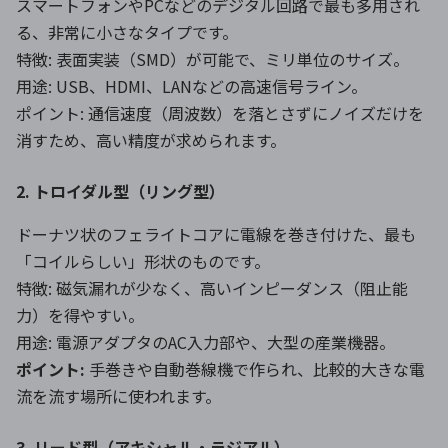
スマートフォンやPCなどのデジタル回路で最も多用され
る、非常に小さなタイプです。
特徴: 表面実装（SMD）が可能で、ミリ単位のサイズ。
用途: USB、HDMI、LANなどの高速信号ライン。
ポイント: 通信速度（周波数）を落とさずにノイズだけを
消すため、高い精度が求められます。
2. トロイダル型（リング型）
ドーナツ状のフェライトコアに電線を巻き付けた、最も
「コイルらしい」形状のものです。
特徴: 磁気漏れが少なく、高いインピーダンス（阻止能
力）を得やすい。
用途: 電源アダプタのAC入力部や、大型の産業機器。
ポイント:
手巻きや自動巻線機で作られ、比較的大きな電
流を流す場所に使われます。
3. リード型（アキシャル・ラジアル）