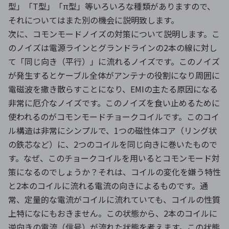
型」「T型」「π型」等いろいろな種類がありますので、
それについてはまた別の機会に説明致します。
次に、コモンモードノイズの対策について説明します。こ
のノイズは電源ラインとグランドラインの2本の線に対し
て「同じ向き（平行）」に流れるノイズです。このノイズ
が発生するとケーブル全体がアンテナの役割になり周囲に
電磁波を撒き散らすことになり、EMIの主たる原因になる
非常に厄介なノイズです。このノイズを食い止めるために
使われるのがコモンモードチョークコイルです。このコイ
ル構造は非常にシンプルで、1つの磁性体コア（リング状
の鉄芯など）に、2つのコイルを同じ向きに巻いたもので
す。なぜ、このチョークコイルを用いるとコモンモード対
策になるのでしょうか？それは、コイルの変化を嫌う特性
と2本のコイルに流れる電流の向きによるものです。通
常、定量的な電流がコイルに流れていても、コイルの性質
上特になにもおきません。この状態から、2本のコイルに
逆向きの電流（信号）が流れた状態を考えます。この状態