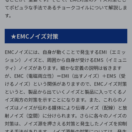
てポピュラな手法であるチョークコイルについて解説しま
す。
★EMCノイズ対策
EMCノイズには、自身が動くことで発生する
EMI
（エミッ
ション）ノイズと、周囲から自身が受ける
EMS
（イミュニ
ティ）ノイズがあります。細かな定義の説明は省きます
が、
EMC
（電磁両立性）＝
EMI
（出すノイズ）＋
EMS
（受
けるノイズ）という関係がありますので、
EMC
ノイズ対策
というと、製品から出ていくノイズと製品に入ってくるノ
イズ両方の対策を示すことになります。また、これらのノ
イズはノイズが伝わる媒体により伝導ノイズ（配線）と放
射ノイズ（空間）に分けられます。さらに各々のノイズの
対策は、ノイズ源を押さえる対策と発生したノイズを抑制
する手法があります。ノイズ源毎の対策については、発生