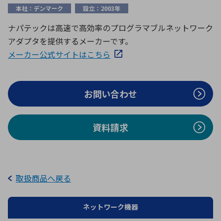
ICTソリューション
民生
組立・ロボティクス
医療
A
B
C
D
本社：デンマーク
設立：2003年
ロボティクス（AI）
品質管理・検査
ナパテックは高速で高効率のプログラマブルネットワーク
E
F
G
H
アダプタを提供するメーカーです。
I
J
K
L
データセンタ・クラウド
接着・接合
メーカー公式サイトはこちら
レーザー・光学部品
組込コンピュータ
M
N
O
P
Q
R
S
T
お問い合わせ
ミリ波レーダー
製品製造・加工
U
V
W
X
特定用途向け・その他
サービス
Y
Z
資料請求
ブログ｜ここから始まる最新技術
レーダ・衛星通信
検索
医療機器
照射
取扱商品へ戻る
ネットワーク機器
シミュレーター