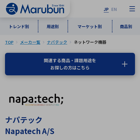
JP
EN
トレンド別
用途別
マーケット別
商品別
TOP
メーカ一覧
ナパテック
ネットワーク機器
マーケット別
トレンド別
用途別
商品別
メーカ一覧
関連する商品・課題用途を
お探しの方はこちら
50音順
インダストリアルDXソリューション
通信・ネットワーク
半導体・電子部品
自動車
ソフトウェア
産業
あ行
か行
さ行
た行
な行
は行
ま行
や行
5G・Local 5G
監視・セキュリティ
ら行
わ行
計測・測定・表示機器
情報通信
検査・分析機器
宇宙・防衛
ナパテック
ワイヤレス給電
計測・検出
Napatech A/S
アルファベット順