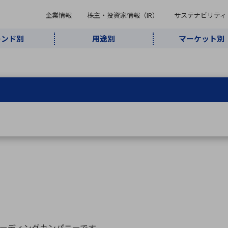
企業情報
株主・投資家情報（IR）
サステナビリティ
レンド別
用途別
マーケット別
キーワード・商品
ケット別
レンド別
途別
品別
ーカ一覧
株主・投資家情報（IR）
サステナビリティ
企業情報
よく検索されているキ
インダストリ
ABOUT MARUBUN
SUSTAINABILITY
IR
通信・ネット
5G・Local
監視・セキュ
あ行
か行
さ行
た行
な行
ミリ波レーダー
、
ワイ
アルDXソリ
ワーク
5G
リティ
ューション
、
AIロボット
、
ここ
・電子部品
動車
ソフトウェア
産業
計測・測
情
企業理念
財務・業績情報
価値創造モデル
A
B
C
D
E
F
G
H
I
J
K
データセン
ミリ波レーダ
製品製造・加
接着・接合
ト順
タ・クラウド
ー
工
U
V
W
X
Y
Z
リューション
民生
組立・ロボティクス
医療
レーザ
最新決算情報
決
役員一覧
環境・社会
シミュレータ
環境構築・開
チャートジェネレーター
有
ー
発システム
連結貸借対照表
決
連結損益計算書
統
ーディングカンパニーです