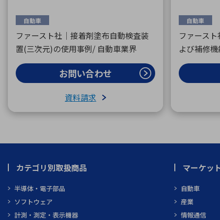
自動車
自動車
ファースト社｜接着剤塗布自動検査装
ファースト
置(三次元)の使用事例/ 自動車業界
よび補修機
お問い合わせ
資料請求
カテゴリ別取扱商品
マーケッ
半導体・電子部品
自動車
ソフトウェア
産業
計測・測定・表示機器
情報通信