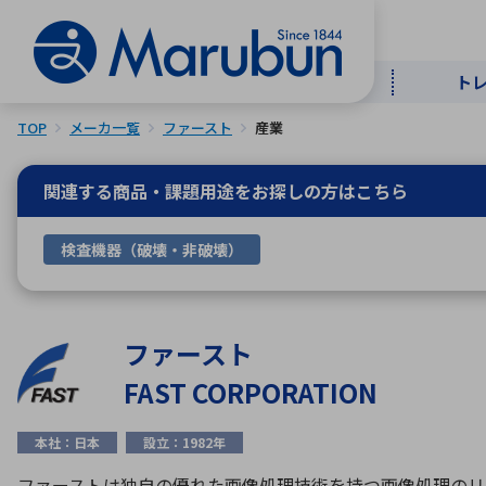
ト
TOP
メーカ一覧
ファースト
産業
マー
ト
用
商
メ
関連する商品・課題用途を
お探しの方はこちら
50音順
検査機器（破壊・非破壊）
半導体
自
TOPメッセージ・サステナビリ
トップメッセージ
経営方針
ティ基本方針
アルファベッ
ファースト
FAST CORPORATION
ICTソ
トップメッセージ
事業内容
人的資本
中期経営計画
本社：日本
設立：1982年
コーポレートガバナンス
事業等のリスク
ファーストは独自の優れた画像処理技術を持つ画像処理のリ