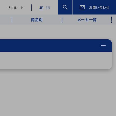
お問い合わせ
リクルート
JP
EN
商品別
メーカ一覧
検索
検索
ーワード
ワイヤレス給
ロボティクス
品質管理・検
は行
ま行
や行
ら行
わ行
ヤレス給電
、
Pocket AI
、
Net Predy
、
メルマガ
計測・検出
電
（AI）
査
から
定・表示機器
報通信
検査・分析機器
宇宙・防衛
ブログ｜ここ
企業概要
IRライブラリー
マテリアリティ（重要課題）
L
M
N
O
P
Q
R
S
T
レーダ・衛星
から始まる最
照射
通信
新技術
ー・光学部品
組込コンピュータ
算短信
沿革
人権・サプライチェーン
半導体・電子
価証券報告書
検索
部品小ロット
算説明会資料
合報告書