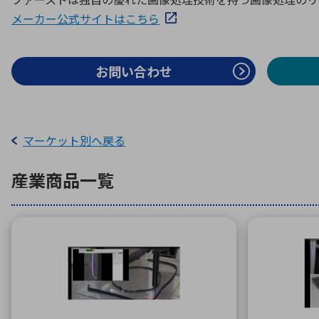
特定用途
拠点一覧
ガバナンス
ディスクロージャー・ポリシー
メーカー公式サイトはこちら
お問い合わせ
株式・株主情報
株式基本情報
マーケット別へ戻る
株主還元
株価情報
産業
商品一覧
株式手続き
株主総会
定款・株式取扱規程
電子公告