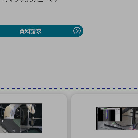
向け・その他
サービス
医
グループ会社
連結キャッシュ・フロー計算書
株
ヒストリカルデータ
I
資料請求
個人投資家の皆さまへ
丸文ってどんな会社
会
投資をお考えの皆さまへ
サ
株主優待制度
事
個人投資家様向けイベント
業
丸文用語集
株
資