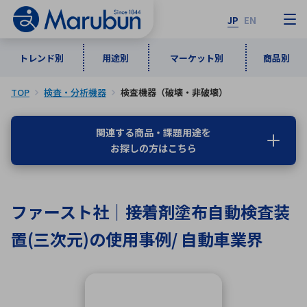
JP
EN
トレンド別
用途別
マーケット別
商品別
TOP
検査・分析機器
検査機器（破壊・非破壊）
マーケット別
トレンド別
用途別
商品別
メーカ一覧
関連する商品・課題用途を
お探しの方はこちら
50音順
インダストリアルDXソリューション
通信・ネットワーク
半導体・電子部品
自動車
ソフトウェア
産業
あ行
か行
さ行
た行
ファースト社｜接着剤塗布自動検査装
な行
は行
ま行
や行
5G・Local 5G
監視・セキュリティ
置(三次元)の使用事例/ 自動車業界
ら行
わ行
計測・測定・表示機器
情報通信
検査・分析機器
宇宙・防衛
ワイヤレス給電
計測・検出
アルファベット順