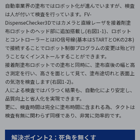
自動車業界の塗布ではロボット化が進んでいますが、検査
は人が付いて検査を行っています。FV-
DispenseChecker3Dではカメラと直線レーザを接着剤塗
布ロボットのヘッド部に追加搭載し(右図1-1)、ロボット
とコントローラーとはIO信号線(基本はSTARTとOKの2本)
で接続することでロボット制御プログラムの変更は殆ど行
うことなくインストールすることができます。
接着剤塗布ロボットでの塗布と同時に、塗布直後の幅と高
さ測定を行い、高さを面として見て、塗布途切れと表面上
の気泡を検査します(右図1-2)。
人による検査ではバラつく結果も、自動化により安定し、
品質向上と省人化を実現できます。
更に、検査時間は完全に塗布時間に含まれる為、タクトは
検査有無に関わらず同様であり、非常に効率的です。
解決ポイント2：死角を無くす