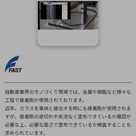
ICTソリューション
民生
組立・ロボティクス
医療
A
B
C
D
ロボティクス（AI）
品質管理・検査
E
F
G
H
I
J
K
L
データセンタ・クラウド
接着・接合
レーザー・光学部品
組込コンピュータ
M
N
O
P
Q
R
S
T
ミリ波レーダー
製品製造・加工
U
V
W
X
特定用途向け・その他
サービス
Y
Z
ブログ｜ここから始まる最新技術
レーダ・衛星通信
自動車業界のモノづくり現場では、金属や樹脂など様々な
検索
医療機器
工程で接着剤が使用されております。
照射
近年、ガラスを車体と接合する時にも接着剤が使用されま
すが、接着剤の途切れや気泡なく塗布できているか確認が
必要な上、必要な高さで塗布できているか検査することも
シミュレーター
求められています。