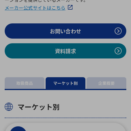
ICTソリューション
民生
組立・ロボティクス
医療
A
B
C
D
メーカー公式サイトはこちら
ロボティクス（AI）
品質管理・検査
E
F
G
H
I
J
K
L
お問い合わせ
データセンタ・クラウド
接着・接合
レーザー・光学部品
組込コンピュータ
M
N
O
P
Q
R
S
T
資料請求
ミリ波レーダー
製品製造・加工
U
V
W
X
特定用途向け・その他
サービス
Y
Z
ブログ｜ここから始まる最新技術
レーダ・衛星通信
取扱商品
マーケット別
企業概要
検索
医療機器
照射
マーケット別
シミュレーター