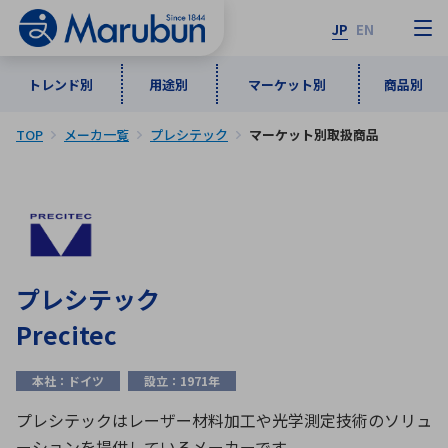
JP
EN
トレンド別
用途別
マーケット別
商品別
TOP
メーカ一覧
プレシテック
マーケット別取扱商品
マーケット別
トレンド別
用途別
商品別
メーカ一覧
50音順
インダストリアルDXソリューション
通信・ネットワーク
半導体・電子部品
自動車
ソフトウェア
産業
あ行
か行
さ行
た行
プレシテック
な行
は行
ま行
や行
5G・Local 5G
監視・セキュリティ
Precitec
ら行
わ行
計測・測定・表示機器
情報通信
検査・分析機器
宇宙・防衛
本社：ドイツ
設立：1971年
ワイヤレス給電
計測・検出
アルファベット順
プレシテックはレーザー材料加工や光学測定技術のソリュ
ーションを提供しているメーカーです。