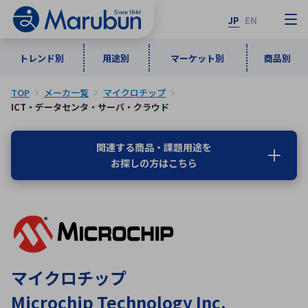
JP
EN
トレンド別
用途別
マーケット別
商品別
TOP
メーカ一覧
マイクロチップ
マーケット別
トレンド別
用途別
商品別
メーカ一覧
ICT・データセンタ・サーバ・クラウド
関連する商品・課題用途を
50音順
インダストリアルDXソリューション
通信・ネットワーク
お探しの方はこちら
半導体・電子部品
自動車
ソフトウェア
産業
あ行
か行
さ行
た行
な行
は行
ま行
や行
5G・Local 5G
監視・セキュリティ
ら行
わ行
計測・測定・表示機器
情報通信
検査・分析機器
宇宙・防衛
ワイヤレス給電
計測・検出
マイクロチップ
アルファベット順
Microchip Technology Inc.