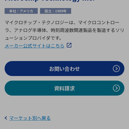
ICTソリューション
民生
組立・ロボティクス
医療
A
B
C
D
ロボティクス（AI）
品質管理・検査
本社：アメリカ
設立：1989年
E
F
G
H
マイクロチップ・テクノロジーは、マイクロコントロー
I
J
K
L
ラ、アナログ半導体、時刻周波数関連製品を製造するソリ
データセンタ・クラウド
接着・接合
レーザー・光学部品
組込コンピュータ
ューションプロバイダです。
M
N
O
P
メーカー公式サイトはこちら
Q
R
S
T
ミリ波レーダー
製品製造・加工
U
V
W
X
特定用途向け・その他
サービス
お問い合わせ
Y
Z
ブログ｜ここから始まる最新技術
レーダ・衛星通信
資料請求
検索
医療機器
照射
マーケット別へ戻る
シミュレーター