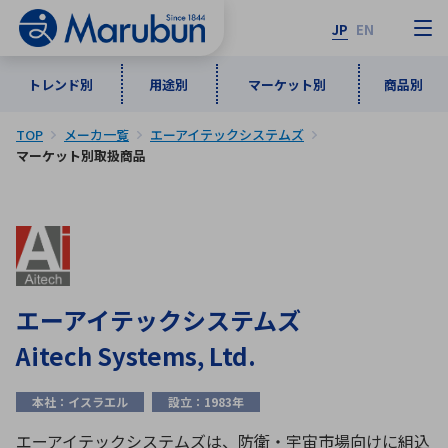
JP
EN
トレンド別
用途別
マーケット別
商品別
TOP
メーカ一覧
エーアイテックシステムズ
マーケット別
トレンド別
用途別
商品別
メーカ一覧
マーケット別取扱商品
50音順
インダストリアルDXソリューション
通信・ネットワーク
半導体・電子部品
自動車
ソフトウェア
産業
あ行
か行
さ行
た行
な行
は行
ま行
や行
5G・Local 5G
監視・セキュリティ
エーアイテックシステムズ
ら行
わ行
Aitech Systems, Ltd.
計測・測定・表示機器
情報通信
検査・分析機器
宇宙・防衛
ワイヤレス給電
計測・検出
本社：イスラエル
設立：1983年
アルファベット順
エーアイテックシステムズは、防衛・宇宙市場向けに組込