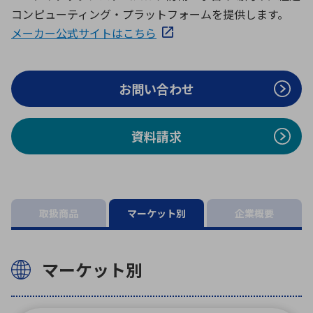
ICTソリューション
民生
組立・ロボティクス
医療
A
B
C
D
コンピューティング・プラットフォームを提供します。
ロボティクス（AI）
品質管理・検査
メーカー公式サイトはこちら
E
F
G
H
I
J
K
L
データセンタ・クラウド
接着・接合
レーザー・光学部品
組込コンピュータ
お問い合わせ
M
N
O
P
Q
R
S
T
ミリ波レーダー
製品製造・加工
資料請求
U
V
W
X
特定用途向け・その他
サービス
Y
Z
ブログ｜ここから始まる最新技術
レーダ・衛星通信
取扱商品
マーケット別
企業概要
検索
医療機器
照射
マーケット別
シミュレーター