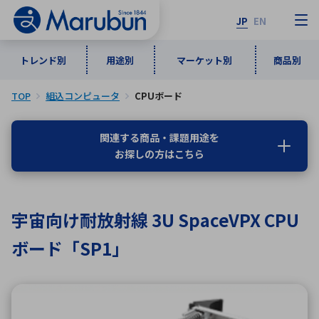
JP
EN
トレンド別
用途別
マーケット別
商品別
TOP
組込コンピュータ
CPUボード
マーケット別
トレンド別
用途別
商品別
メーカ一覧
関連する商品・課題用途を
お探しの方はこちら
50音順
インダストリアルDXソリューション
通信・ネットワーク
半導体・電子部品
自動車
ソフトウェア
産業
あ行
か行
さ行
た行
宇宙向け耐放射線 3U SpaceVPX CPU
な行
は行
ま行
や行
5G・Local 5G
監視・セキュリティ
ボード「SP1」
ら行
わ行
計測・測定・表示機器
情報通信
検査・分析機器
宇宙・防衛
ワイヤレス給電
計測・検出
アルファベット順