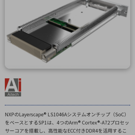
ICTソリューション
民生
組立・ロボティクス
医療
A
B
C
D
ロボティクス（AI）
品質管理・検査
E
F
G
H
I
J
K
L
データセンタ・クラウド
接着・接合
レーザー・光学部品
組込コンピュータ
M
N
O
P
Q
R
S
T
ミリ波レーダー
製品製造・加工
U
V
W
X
特定用途向け・その他
サービス
Y
Z
ブログ｜ここから始まる最新技術
レーダ・衛星通信
検索
医療機器
照射
NXPのLayerscape® LS1046Aシステムオンチップ（SoC）
をベースとするSP1は、4つのArm® Cortex®-A72プロセッ
サーコアを搭載し、高性能なECC付きDDR4を活用するこ
シミュレーター