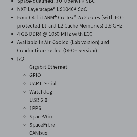
Space-qualified, 3U OpenVPX SBC
NXP Layerscape® LS1046A SoC
Four 64-bit ARM® Cortex®-A72 cores (with ECC-
protected L1 and L2 Cache Memories) 1.8 GHz
4 GB DDR4 @ 1050 MHz with ECC
Available in Air-Cooled (Lab version) and
Conduction Cooled (GEO+ version)
I/O
Gigabit Ethernet
GPIO
UART Serial
Watchdog
USB 2.0
1PPS
SpaceWire
SpaceFibre
CANbus