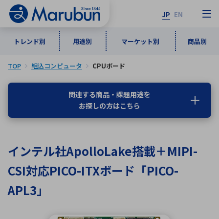
JP
EN
トレンド別
用途別
マーケット別
商品別
TOP
組込コンピュータ
CPUボード
マーケット別
トレンド別
用途別
商品別
メーカ一覧
関連する商品・課題用途を
お探しの方はこちら
50音順
インダストリアルDXソリューション
通信・ネットワーク
半導体・電子部品
自動車
ソフトウェア
産業
あ行
か行
さ行
た行
インテル社ApolloLake搭載＋MIPI-
な行
は行
ま行
や行
5G・Local 5G
監視・セキュリティ
CSI対応PICO-ITXボード「PICO-
ら行
わ行
計測・測定・表示機器
情報通信
検査・分析機器
宇宙・防衛
APL3」
ワイヤレス給電
計測・検出
アルファベット順