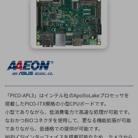
ICTソリューション
民生
組立・ロボティクス
医療
A
B
C
D
ロボティクス（AI）
品質管理・検査
E
F
G
H
I
J
K
L
データセンタ・クラウド
接着・接合
レーザー・光学部品
組込コンピュータ
M
N
O
P
Q
R
S
T
ミリ波レーダー
製品製造・加工
U
V
W
X
特定用途向け・その他
サービス
Y
Z
ブログ｜ここから始まる最新技術
レーダ・衛星通信
「PICO-APL3」はインテル社のApolloLakeプロセッサを
検索
医療機器
搭載したPICO-ITX規格の小型CPUボードです。
照射
小型でありながら、低消費電力で高速な処理が可能です。
なおかつBIOコネクタを使用して、更なる機能拡張が可能
でありながら、低価格での提供が可能です。
シミュレーター
MIPI-CSIインターフェイスを搭載可能なため、カメラから