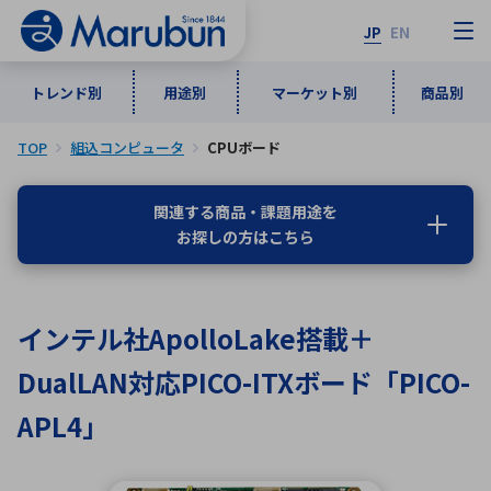
JP
EN
トレンド別
用途別
マーケット別
商品別
TOP
組込コンピュータ
CPUボード
マーケット別
トレンド別
用途別
商品別
メーカ一覧
関連する商品・課題用途を
お探しの方はこちら
50音順
インダストリアルDXソリューション
通信・ネットワーク
半導体・電子部品
自動車
ソフトウェア
産業
あ行
か行
さ行
た行
インテル社ApolloLake搭載＋
な行
は行
ま行
や行
5G・Local 5G
監視・セキュリティ
DualLAN対応PICO-ITXボード「PICO-
ら行
わ行
計測・測定・表示機器
情報通信
検査・分析機器
宇宙・防衛
APL4」
ワイヤレス給電
計測・検出
アルファベット順