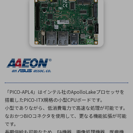
ICTソリューション
民生
組立・ロボティクス
医療
A
B
C
D
ロボティクス（AI）
品質管理・検査
E
F
G
H
I
J
K
L
データセンタ・クラウド
接着・接合
レーザー・光学部品
組込コンピュータ
M
N
O
P
Q
R
S
T
ミリ波レーダー
製品製造・加工
U
V
W
X
特定用途向け・その他
サービス
Y
Z
ブログ｜ここから始まる最新技術
レーダ・衛星通信
「PICO-APL4」はインテル社のApolloLakeプロセッサを
検索
医療機器
搭載したPICO-ITX規格の小型CPUボードです。
照射
小型でありながら、低消費電力で高速な処理が可能です。
なおかつBIOコネクタを使用して、更なる機能拡張が可能
です。
シミュレーター
長期供給も可能なため、FA機器、画像処理機器、医療機