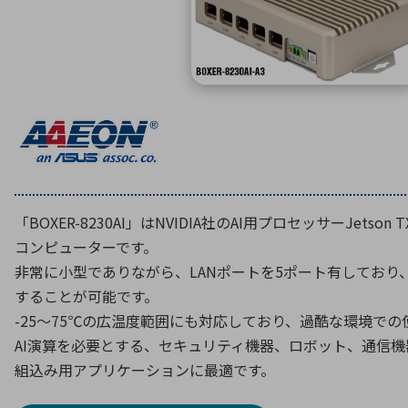
特定用途
拠点一覧
ガバナンス
ディスクロージャー・ポリシー
株式・株主情報
株式基本情報
株主還元
株価情報
「BOXER-8230AI」はNVIDIA社のAI用プロセッサーJetso
株式手続き
コンピューターです。
株主総会
非常に小型でありながら、LANポートを5ポート有しており
定款・株式取扱規程
することが可能です。
電子公告
-25～75℃の広温度範囲にも対応しており、過酷な環境での
AI演算を必要とする、セキュリティ機器、ロボット、通信
組込み用アプリケーションに最適です。