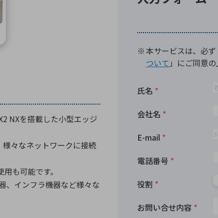
向け・その他
サービス
医
グループ会社
連結キャッシュ・フロー計算書
株
ヒストリカルデータ
I
個人投資家の皆さまへ
丸文ってどんな会社
会
投資をお考えの皆さまへ
サ
株主優待制度
事
n TX2 NXを搭載した小型エッジ
個人投資家様向けイベント
業
丸文用語集
株
、様々なネットワークに接続
資
使用も可能です。
機器、インフラ機器など様々な