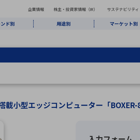
企業情報
株主・投資家情報（IR）
サステナビリティ
レンド別
用途別
マーケット別
キーワード・商品
ケット別
レンド別
途別
品別
ーカ一覧
株主・投資家情報（IR）
サステナビリティ
企業情報
よく検索されているキ
インダストリ
ABOUT MARUBUN
SUSTAINABILITY
IR
通信・ネット
5G・Local
監視・セキュ
あ行
か行
さ行
た行
な行
ミリ波レーダー
、
ワイ
アルDXソリ
ワーク
5G
リティ
ューション
、
AIロボット
、
ここ
・電子部品
動車
ソフトウェア
産業
計測・測
情
企業理念
財務・業績情報
価値創造モデル
A
B
C
D
E
F
G
H
I
J
K
データセン
ミリ波レーダ
製品製造・加
接着・接合
ト順
タ・クラウド
ー
工
5ポート搭載小型エッジコンピューター「BOXER-8
U
V
W
X
Y
Z
リューション
民生
組立・ロボティクス
医療
レーザ
最新決算情報
決
役員一覧
環境・社会
シミュレータ
環境構築・開
チャートジェネレーター
有
ー
発システム
連結貸借対照表
決
連結損益計算書
統