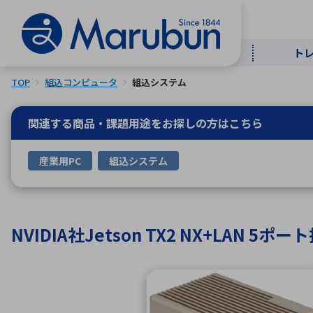
ト
TOP
組込コンピュータ
組込システム
マー
ト
用
商
メ
関連する商品・課題用途を
お探しの方はこちら
50音順
産業用PC
組込システム
半導体
自
TOPメッセージ・サステナビリ
トップメッセージ
経営方針
ティ基本方針
アルファベッ
NVIDIA社Jetson TX2 NX+LAN 
ICTソ
トップメッセージ
事業内容
人的資本
中期経営計画
コーポレートガバナンス
事業等のリスク