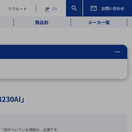
お問い合わせ
リクルート
JP
EN
商品別
メーカ一覧
検索
検索
ーワード
ワイヤレス給
ロボティクス
品質管理・検
は行
ま行
や行
ら行
わ行
ヤレス給電
、
Pocket AI
、
Net Predy
、
メルマガ
計測・検出
電
（AI）
査
から
定・表示機器
報通信
検査・分析機器
宇宙・防衛
ブログ｜ここ
企業概要
IRライブラリー
マテリアリティ（重要課題）
L
M
N
O
P
Q
R
S
T
レーダ・衛星
から始まる最
照射
通信
新技術
230AI」
ー・光学部品
組込コンピュータ
算短信
沿革
人権・サプライチェーン
半導体・電子
価証券報告書
検索
部品小ロット
算説明会資料
合報告書