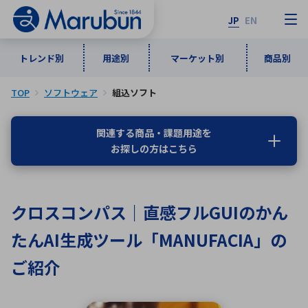
JP
EN
トレンド別
用途別
マーケット別
商品別
TOP
ソフトウェア
組込ソフト
マーケット別
トレンド別
用途別
商品別
メーカ一覧
関連する商品・課題用途を
お探しの方はこちら
50音順
インダストリアルDXソリューション
通信・ネットワーク
半導体・電子部品
自動車
ソフトウェア
産業
あ行
か行
さ行
た行
クロスコンパス｜直感フルGUIのかん
な行
は行
ま行
や行
5G・Local 5G
監視・セキュリティ
たんAI生成ツール「MANUFACIA」の
ら行
わ行
計測・測定・表示機器
情報通信
検査・分析機器
宇宙・防衛
ご紹介
ワイヤレス給電
計測・検出
アルファベット順