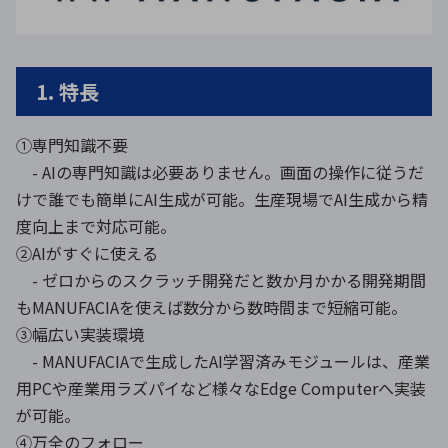
1. 特長
①専門知識不要
- AIの専門知識は必要ありません。画面の操作に従うだ
けで誰でも簡単にAI生成が可能。生産現場でAI生成から精
度向上まで対応可能。
②AIがすぐに使える
- ゼロからのスクラッチ開発だと数か月かかる開発期間
もMANUFACIAを使えば数分から数時間まで短縮可能。
③幅広い実装環境
- MANUFACIAで生成したAI学習済みモジュールは、産業
用PCや産業用ラズパイなど様々なEdge Computerへ実装
が可能。
④万全のフォロー