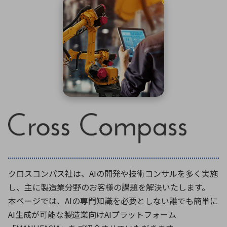
ICTソリューション
民生
組立・ロボティクス
医療
A
B
C
D
ロボティクス（AI）
品質管理・検査
E
F
G
H
I
J
K
L
データセンタ・クラウド
接着・接合
レーザー・光学部品
組込コンピュータ
M
N
O
P
Q
R
S
T
ミリ波レーダー
製品製造・加工
U
V
W
X
特定用途向け・その他
サービス
Y
Z
ブログ｜ここから始まる最新技術
レーダ・衛星通信
検索
医療機器
クロスコンパス社は、AIの開発や技術コンサルを多く実施
照射
し、主に製造業分野のお客様の課題を解決いたします。
本ページでは、AIの専門知識を必要としない誰でも簡単に
AI生成が可能な製造業向けAIプラットフォーム
シミュレーター