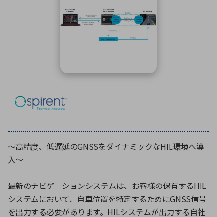
ICTソリューション
民生
組立・ロボティクス
医療
A
B
C
D
ロボティクス（AI）
品質管理・検査
E
F
G
H
I
J
K
L
データセンタ・クラウド
接着・接合
レーザー・光学部品
組込コンピュータ
M
N
O
P
Q
R
S
T
ミリ波レーダー
製品製造・加工
U
V
W
X
特定用途向け・その他
サービス
Y
Z
ブログ｜ここから始まる最新技術
レーダ・衛星通信
～高精度、低遅延のGNSSをダイナミックなHIL環境へ導
検索
医療機器
入～
照射
最新のナビゲーションシステムは、お客様の保有するHIL
システムにおいて、自車位置を特定するためにGNSS信号
シミュレーター
を出力する必要があります。HILシステムが出力する自社