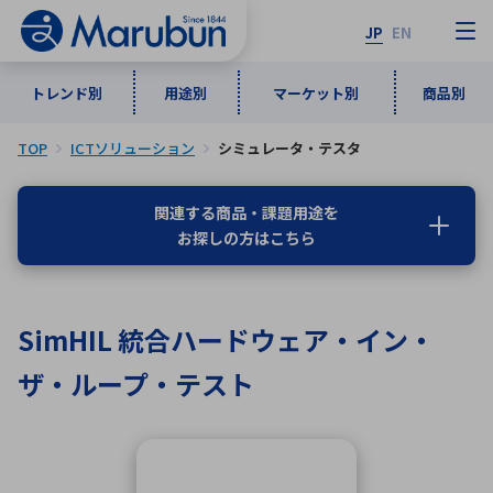
JP
EN
トレンド別
用途別
マーケット別
商品別
TOP
ICTソリューション
シミュレータ・テスタ
マーケット別
トレンド別
用途別
商品別
メーカ一覧
関連する商品・課題用途を
お探しの方はこちら
50音順
インダストリアルDXソリューション
通信・ネットワーク
半導体・電子部品
自動車
ソフトウェア
産業
あ行
か行
さ行
た行
SimHIL 統合ハードウェア・イン・
な行
は行
ま行
や行
5G・Local 5G
監視・セキュリティ
ザ・ループ・テスト
ら行
わ行
計測・測定・表示機器
情報通信
検査・分析機器
宇宙・防衛
ワイヤレス給電
計測・検出
アルファベット順