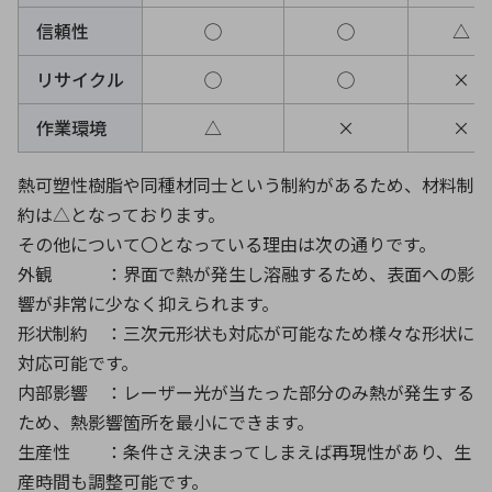
信頼性
◯
◯
△
リサイクル
◯
◯
×
作業環境
△
×
×
熱可塑性樹脂や同種材同士という制約があるため、材料制
約は△となっております。
その他について〇となっている理由は次の通りです。
外観 ：界面で熱が発生し溶融するため、表面への影
響が非常に少なく抑えられます。
形状制約 ：三次元形状も対応が可能なため様々な形状に
対応可能です。
内部影響 ：レーザー光が当たった部分のみ熱が発生する
ため、熱影響箇所を最小にできます。
生産性 ：条件さえ決まってしまえば再現性があり、生
産時間も調整可能です。