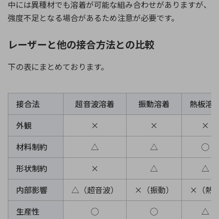
中には異種材でも溶着が可能な組み合わせがありますが、
強度不足となる場合があるため注意が必要です。
レーザーと他の接合方法との比較
下の表にまとめております。
接合法
超音波溶着
振動溶着
熱板溶
外観
×
×
×
材料制約
△
△
◯
形状制約
×
△
△
内部影響
△（超音波）
×（振動）
×（熱
生産性
◯
◯
△