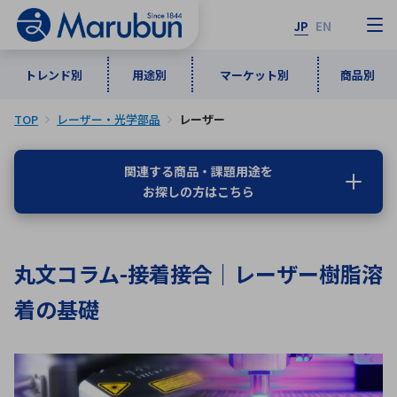
JP
EN
トレンド別
用途別
マーケット別
商品別
TOP
レーザー・光学部品
レーザー
マーケット別
トレンド別
用途別
商品別
メーカ一覧
関連する商品・課題用途を
お探しの方はこちら
50音順
インダストリアルDXソリューション
通信・ネットワーク
半導体・電子部品
自動車
ソフトウェア
産業
あ行
か行
さ行
た行
丸文コラム-接着接合｜レーザー樹脂溶
な行
は行
ま行
や行
5G・Local 5G
監視・セキュリティ
着の基礎
ら行
わ行
計測・測定・表示機器
情報通信
検査・分析機器
宇宙・防衛
ワイヤレス給電
計測・検出
アルファベット順