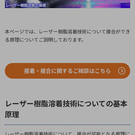
ICTソリューション
民生
組立・ロボティクス
医療
A
B
C
D
ロボティクス（AI）
品質管理・検査
E
F
G
H
I
J
K
L
本ページでは、レーザー樹脂溶着技術について接合ができ
データセンタ・クラウド
接着・接合
レーザー・光学部品
組込コンピュータ
る原理についてご説明しております。
M
N
O
P
Q
R
S
T
ミリ波レーダー
製品製造・加工
U
V
W
X
特定用途向け・その他
サービス
接着・接合に関するご相談はこちら
Y
Z
ブログ｜ここから始まる最新技術
レーダ・衛星通信
検索
医療機器
レーザー樹脂溶着技術についての基本
照射
原理
シミュレーター
レーザー樹脂溶着技術について、接合が可能となる原理に