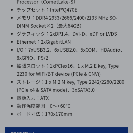
Processor（CometLake-S）
チップセット：Intel®Q470E
メモリ：DDR4 2933/2666/2400/2133 MHz SO-
DIMM Socket×2（最大64GB）
グラフィック：2xDP1.4、DVI-D、eDP or LVDS
Ethernet：2xGigabitLAN
I/O：7xUSB3.2、6xUSB2.0、5xCOM、HDAudio、
8xGPIO、PS/2
拡張スロット：1xPCIex16、1 x M.2 E key, Type
2230 for WIFI/BT device (PCIe & CNVi)
ストレージ：1 x M.2 M key, Type 2242/2260/2280
(PCIe x4 & SATA mode)、3xSATA3.0
電源入力：ATX
動作温度範囲 0～+60℃
ボード寸法：170x170mm