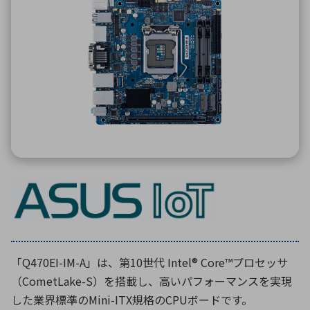
ICTソリューション
民生
組立・ロボティクス
医療
A
B
C
D
ロボティクス（AI）
品質管理・検査
E
F
G
H
I
J
K
L
データセンタ・クラウド
接着・接合
レーザー・光学部品
組込コンピュータ
M
N
O
P
Q
R
S
T
ミリ波レーダー
製品製造・加工
U
V
W
X
特定用途向け・その他
サービス
Y
Z
ブログ｜ここから始まる最新技術
レーダ・衛星通信
検索
医療機器
照射
「Q470EI-IM-A」は、第10世代 Intel® Core™プロセッサ
（CometLake-S）を搭載し、高いパフォーマンスを実現
した業界標準のMini-ITX規格のCPUボードです。
シミュレーター