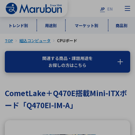
JP
EN
トレンド別
用途別
マーケット別
商品別
TOP
組込コンピュータ
CPUボード
マーケット別
トレンド別
用途別
商品別
メーカ一覧
関連する商品・課題用途を
お探しの方はこちら
50音順
インダストリアルDXソリューション
通信・ネットワーク
半導体・電子部品
自動車
ソフトウェア
産業
あ行
か行
さ行
た行
CometLake＋Q470E搭載Mini-ITXボ
な行
は行
ま行
や行
5G・Local 5G
監視・セキュリティ
ード「Q470EI-IM-A」
ら行
わ行
計測・測定・表示機器
情報通信
検査・分析機器
宇宙・防衛
ワイヤレス給電
計測・検出
アルファベット順