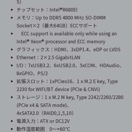
S）
チップセット：Intel®R680EI
メモリ：Up to DDR5 4800 MHz SO-DIMM
Socket×2（最大64GB）ECCサポート
ECC support is available only while using an
Intel® Xeon® processor and ECC memory
グラフィックス：HDMI、3xDP1.4、eDP or LVDS
Ethernet：2×2.5 GigabitLAN
I/O：7xUSB3.2、6xUSB2.0、5xCOM、HDAudio、
8xGPIO、PS/2
拡張スロット：1xPCIex16、1 x M.2 E key, Type
2230 for WIFI/BT device (PCIe & CNVi)
ストレージ：1 x M.2 M key, Type 2242/2260/2280
(PCIe x4 & SATA mode)、
4xSATA3.0（RAID0,1,5,10）
電源入力：ATX or DC12V
動作温度範囲 0～+60℃