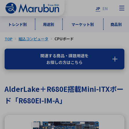
JP
EN
トレンド別
用途別
マーケット別
商品別
TOP
組込コンピュータ
CPUボード
マーケット別
トレンド別
用途別
商品別
メーカ一覧
関連する商品・課題用途を
お探しの方はこちら
50音順
インダストリアルDXソリューション
通信・ネットワーク
半導体・電子部品
自動車
ソフトウェア
産業
あ行
か行
さ行
た行
AlderLake＋R680E搭載Mini-ITXボー
な行
は行
ま行
や行
5G・Local 5G
監視・セキュリティ
ド「R680EI-IM-A」
ら行
わ行
計測・測定・表示機器
情報通信
検査・分析機器
宇宙・防衛
ワイヤレス給電
計測・検出
アルファベット順