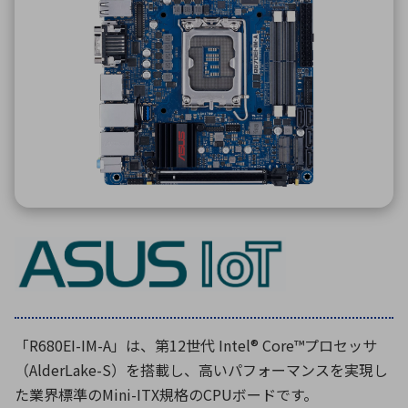
ICTソリューション
民生
組立・ロボティクス
医療
A
B
C
D
ロボティクス（AI）
品質管理・検査
E
F
G
H
I
J
K
L
データセンタ・クラウド
接着・接合
レーザー・光学部品
組込コンピュータ
M
N
O
P
Q
R
S
T
ミリ波レーダー
製品製造・加工
U
V
W
X
特定用途向け・その他
サービス
Y
Z
ブログ｜ここから始まる最新技術
レーダ・衛星通信
検索
医療機器
照射
「R680EI-IM-A」は、第12世代 Intel® Core™プロセッサ
（AlderLake-S）を搭載し、高いパフォーマンスを実現し
た業界標準のMini-ITX規格のCPUボードです。
シミュレーター