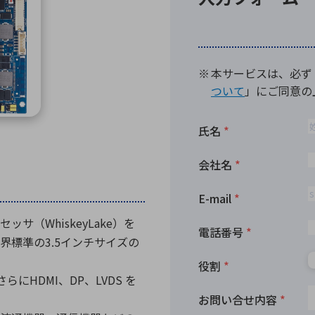
向け・その他
サービス
医
グループ会社
連結キャッシュ・フロー計算書
株
ヒストリカルデータ
I
個人投資家の皆さまへ
丸文ってどんな会社
会
投資をお考えの皆さまへ
サ
株主優待制度
事
個人投資家様向けイベント
業
丸文用語集
株
資
プロセッサ（WhiskeyLake）を
標準の3.5インチサイズの
HDMI、DP、LVDS を