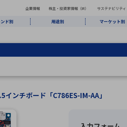
企業情報
株主・投資家情報（IR）
サステナビリティ
レンド別
用途別
マーケット別
キーワード・商品
ケット別
レンド別
途別
品別
ーカ一覧
株主・投資家情報（IR）
サステナビリティ
企業情報
よく検索されているキ
インダストリ
ABOUT MARUBUN
SUSTAINABILITY
IR
通信・ネット
5G・Local
監視・セキュ
あ行
か行
さ行
た行
な行
ミリ波レーダー
、
ワイ
アルDXソリ
ワーク
5G
リティ
ューション
、
AIロボット
、
ここ
・電子部品
動車
ソフトウェア
産業
計測・測
情
企業理念
財務・業績情報
価値創造モデル
A
B
C
D
E
F
G
H
I
J
K
データセン
ミリ波レーダ
製品製造・加
接着・接合
ト順
タ・クラウド
ー
工
搭載3.5インチボード「C786ES-IM-AA」
U
V
W
X
Y
Z
リューション
民生
組立・ロボティクス
医療
レーザ
最新決算情報
決
役員一覧
環境・社会
シミュレータ
環境構築・開
チャートジェネレーター
有
ー
発システム
連結貸借対照表
決
連結損益計算書
統