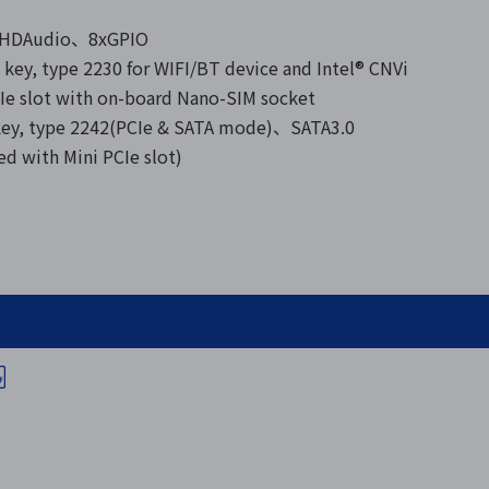
HDAudio、8xGPIO
 type 2230 for WIFI/BT device and Intel® CNVi
 with on-board Nano-SIM socket
, type 2242(PCIe & SATA mode)、SATA3.0
th Mini PCIe slot)