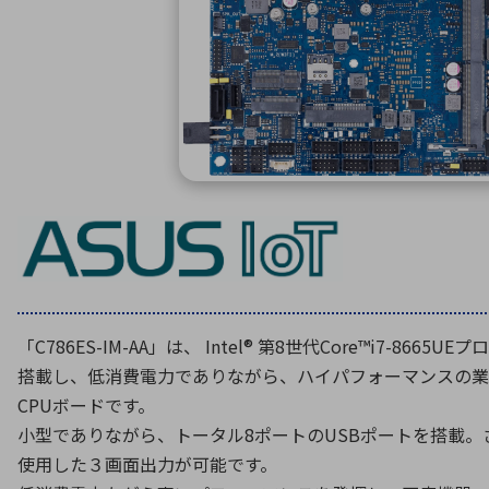
特定用途
拠点一覧
ガバナンス
ディスクロージャー・ポリシー
株式・株主情報
株式基本情報
株主還元
株価情報
株式手続き
株主総会
定款・株式取扱規程
「C786ES-IM-AA」は、 Intel® 第8世代Core™i7-8665UE
電子公告
搭載し、低消費電力でありながら、ハイパフォーマンスの業界
CPUボードです。
小型でありながら、トータル8ポートのUSBポートを搭載。さらに
使用した３画面出力が可能です。