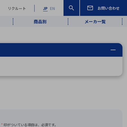
お問い合わせ
リクルート
JP
EN
商品別
メーカ一覧
検索
検索
ーワード
ワイヤレス給
ロボティクス
品質管理・検
は行
ま行
や行
ら行
わ行
ヤレス給電
、
Pocket AI
、
Net Predy
、
メルマガ
計測・検出
電
（AI）
査
から
定・表示機器
報通信
検査・分析機器
宇宙・防衛
ブログ｜ここ
企業概要
IRライブラリー
マテリアリティ（重要課題）
L
M
N
O
P
Q
R
S
T
レーダ・衛星
から始まる最
照射
通信
新技術
ー・光学部品
組込コンピュータ
算短信
沿革
人権・サプライチェーン
半導体・電子
価証券報告書
検索
部品小ロット
算説明会資料
合報告書