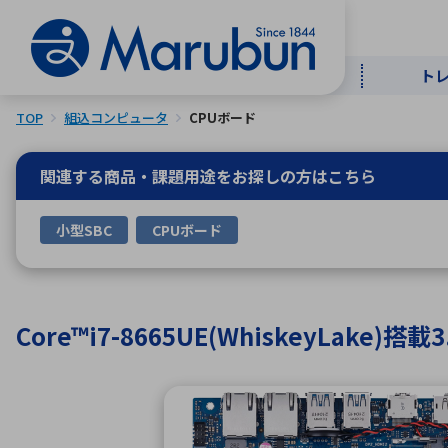
ト
TOP
組込コンピュータ
CPUボード
マー
ト
用
商
メ
関連する商品・課題用途を
お探しの方はこちら
50音順
小型SBC
CPUボード
半導体
自
TOPメッセージ・サステナビリ
トップメッセージ
経営方針
ティ基本方針
アルファベッ
Core™i7-8665UE(WhiskeyLake)
ICTソ
トップメッセージ
事業内容
人的資本
中期経営計画
コーポレートガバナンス
事業等のリスク