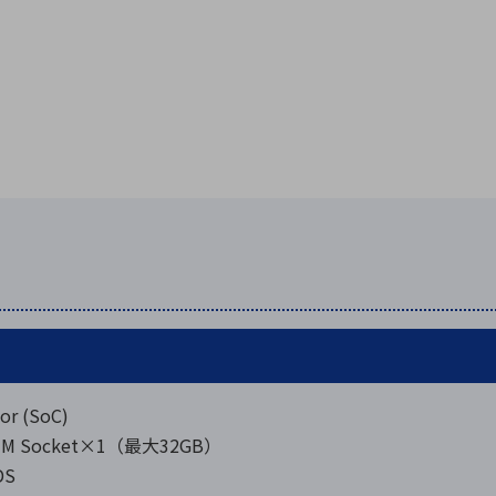
or (SoC)
IMM Socket×1（最大32GB）
DS