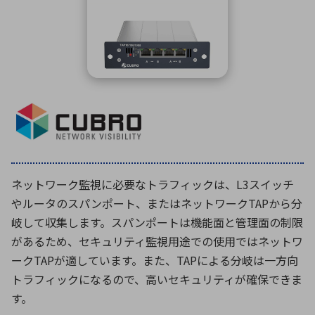
ICTソリューション
民生
組立・ロボティクス
医療
A
B
C
D
ロボティクス（AI）
品質管理・検査
E
F
G
H
I
J
K
L
データセンタ・クラウド
接着・接合
レーザー・光学部品
組込コンピュータ
M
N
O
P
Q
R
S
T
ミリ波レーダー
製品製造・加工
U
V
W
X
特定用途向け・その他
サービス
Y
Z
ネットワーク監視に必要なトラフィックは、L3スイッチ
ブログ｜ここから始まる最新技術
レーダ・衛星通信
やルータのスパンポート、またはネットワークTAPから分
岐して収集します。スパンポートは機能面と管理面の制限
検索
医療機器
があるため、セキュリティ監視用途での使用ではネットワ
照射
ークTAPが適しています。また、TAPによる分岐は一方向
トラフィックになるので、高いセキュリティが確保できま
す。
シミュレーター