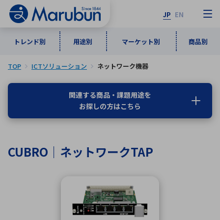
JP
EN
トレンド別
用途別
マーケット別
商品別
TOP
ICTソリューション
ネットワーク機器
マーケット別
トレンド別
用途別
商品別
メーカ一覧
関連する商品・課題用途を
お探しの方はこちら
50音順
インダストリアルDXソリューション
通信・ネットワーク
半導体・電子部品
自動車
ソフトウェア
産業
あ行
か行
さ行
た行
CUBRO｜ネットワークTAP
な行
は行
ま行
や行
5G・Local 5G
監視・セキュリティ
ら行
わ行
計測・測定・表示機器
情報通信
検査・分析機器
宇宙・防衛
ワイヤレス給電
計測・検出
アルファベット順